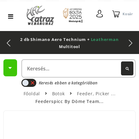
Kosár
2 db Shimano Aero Technium +
Leatherman
Multitool
Keresés ebben a kategóriában
Főoldal
Botok
Feeder, Picker
Feederspicc By Döme Team...