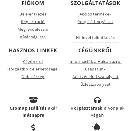
FIÓKOM
SZOLGÁLTATÁSOK
Bejelentkezés
Akciós termékek
Regisztráció
Pergető horgászat
Megrendeléseid
Kívánságlista
Hírlevél feliratkozás
HASZNOS LINKEK
CÉGÜNKRŐL
Cégünkről
Információk a Halcatrazról
Horgászbolt elérhetőségei
Csapatunk
Oldaltérkép
Adatvédelmi szabályzat
Üzletszabályzat
Csomag szállítás
akár
Horgásztársak
a vonalak
másnapra
végén