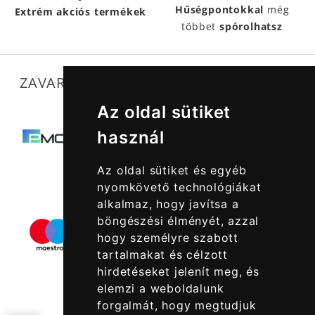
Hűségpontokkal
még
Extrém akciós termékek
többet
spórolhatsz
ZAVARTALAN MŰKÖDÉSÜNKET SEGÍTIK
Az oldal sütiket
használ
Az oldal sütiket és egyéb
nyomkövető technológiákat
alkalmaz, hogy javítsa a
böngészési élményét, azzal
hogy személyre szabott
tartalmakat és célzott
hirdetéseket jelenít meg, és
elemzi a weboldalunk
forgalmát, hogy megtudjuk