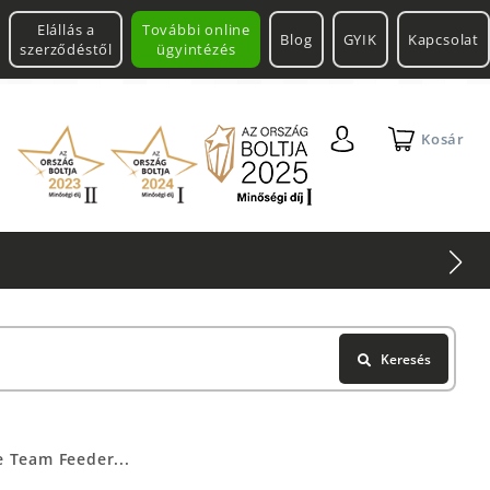
Elállás a
További online
Blog
GYIK
Kapcsolat
szerződéstől
ügyintézés
Kosár
Keresés
 Team Feeder...