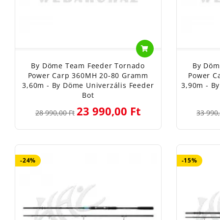
By Döme Team Feeder Tornado
By Döm
Power Carp 360MH 20-80 Gramm
Power C
3,60m - By Döme Univerzális Feeder
3,90m - B
Bot
23 990,00 Ft
28 990,00 Ft
33 990,
-24%
-15%