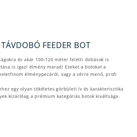
R TÁVDOBÓ FEEDER BOT
ágokra és akár 100-120 méter feletti dobások is
ása is igazi élmény marad! Ezeket a botokat a
heletfinom élménypecáról, vagy a vérre menő, profi
ez egy olyan tökéletes görbületi ív és karakterisztika
lyek kizárólag a prémium kategóriás botok kiváltsága.