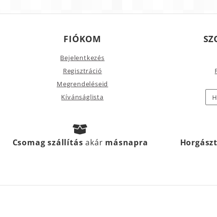
FIÓKOM
SZ
Bejelentkezés
Regisztráció
Megrendeléseid
Kívánságlista
H
Csomag szállítás
akár
másnapra
Horgász