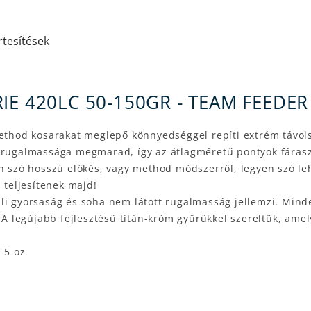
rtesítések
IE 420LC 50-150GR - TEAM FEEDE
method kosarakat meglepő könnyedséggel repíti extrém távols
 rugalmassága megmarad, így az átlagméretű pontyok fáraszt
en szó hosszú előkés, vagy method módszerről, legyen szó le
teljesítenek majd!
i gyorsaság és soha nem látott rugalmasság jellemzi. Mindeh
. A legújabb fejlesztésű titán-króm gyűrűkkel szereltük, ame
 5 oz