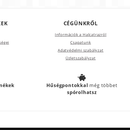
KEK
CÉGÜNKRŐL
Információk a Halcatrazról
ségei
Csapatunk
Adatvédelmi szabályzat
Üzletszabályzat
rmékek
Hűségpontokkal
még többet
spórolhatsz