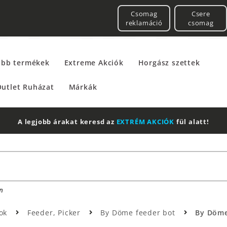
Csomag
Csere
reklamáció
csomag
űbb termékek
Extreme Akciók
Horgász szettek
utlet Ruházat
Márkák
A legjobb árakat keresd az
EXTRÉM AKCIÓK
fül alatt!
n
tok
Feeder, Picker
By Döme feeder bot
By Döme