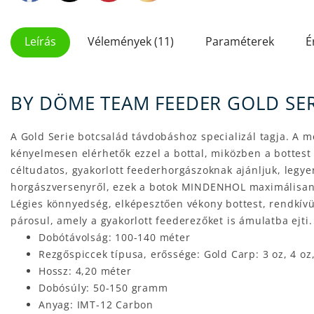
Leírás
Vélemények (11)
Paraméterek
É
BY DÖME TEAM FEEDER GOLD SER
A Gold Serie botcsalád távdobáshoz specializál tagja. A 
kényelmesen elérhetők ezzel a bottal, miközben a bottest
céltudatos, gyakorlott feederhorgászoknak ajánljuk, legy
horgászversenyről, ezek a botok MINDENHOL maximálisan 
Légies könnyedség, elképesztően vékony bottest, rendkívül
párosul, amely a gyakorlott feederezőket is ámulatba ejti
Dobótávolság: 100-140 méter
Rezgőspiccek típusa, erőssége: Gold Carp: 3 oz, 4 oz,
Hossz: 4,20 méter
Dobósúly: 50-150 gramm
Anyag: IMT-12 Carbon