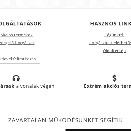
OLGÁLTATÁSOK
HASZNOS LIN
Akciós termékek
Cégünkről
Pergető horgászat
Horgászbolt elérhető
Oldaltérkép
írlevél feliratkozás
társak
a vonalak végén
Extrém akciós te
ZAVARTALAN MŰKÖDÉSÜNKET SEGÍTIK