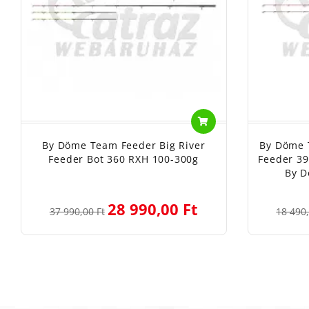
By Döme Team Feeder Big River
By Döme 
Feeder Bot 360 RXH 100-300g
Feeder 3
By D
28 990,00 Ft
37 990,00 Ft
18 490,