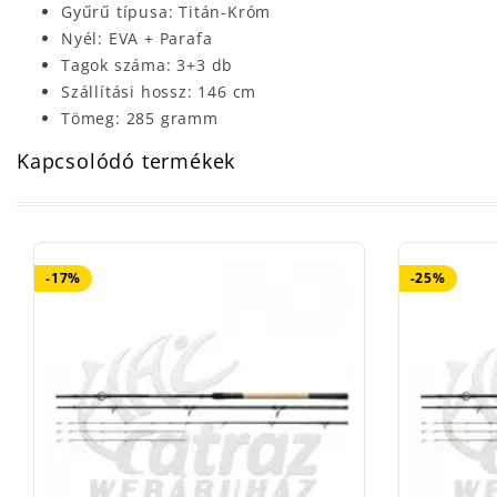
Gyűrű típusa: Titán-Króm
Nyél: EVA + Parafa
Tagok száma: 3+3 db
Szállítási hossz: 146 cm
Tömeg: 285 gramm
Kapcsolódó termékek
-17%
-25%