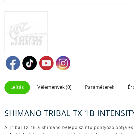
Leírás
Vélemények (0)
Paraméterek
Ér
SHIMANO TRIBAL TX-1B INTENSITY
A Tribal TX-1B a Shimano belépő szintű pontyozó botja é