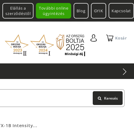
Elállás a
További online
Blog
GYIK
Kapcsolat
szerződéstől
ügyintézés
Kosár
Keresés
X-1B Intensity...