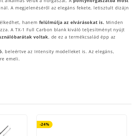
ánt alkalmas velük a horgászat. A
pontyhorgászatba most
nál. A megjelenéséről az elegáns fekete, letisztult dizájn
zkélkedhet, hanem
felülmúlja az elvárásokat is.
Minden
za. A TX-1 Full Carbon blank kiváló teljesítményt nyújt
sználóbarátak voltak
, de ez a termékcsalád épp az
ó
, beleértve az Intensity modelleket is. Az elegáns,
tre emeli.
-24%