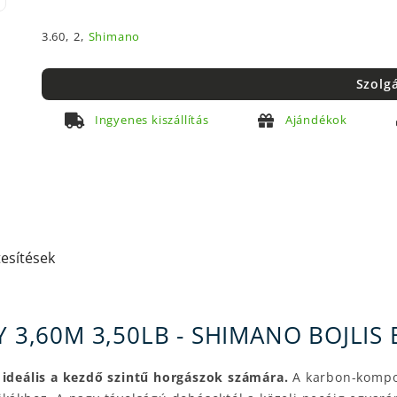
3.60,
2,
Shimano
Szolg
Ingyenes kiszállítás
Ajándékok
tesítések
 3,60M 3,50LB - SHIMANO BOJLIS 
s
ideális a kezdő szintű horgászok számára.
A karbon-kompoz