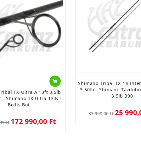
Shimano Tribal TX-1B Inte
3,50lb - Shimano Távdobó 
ribal TX-Ultra A 13ft 3,5lb
3.5lb 390
r - Shimano TX Ultra 13INT
Bojlis Bot
25 990,
33 990,00 Ft
172 990,00 Ft
01 Ft