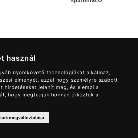
spórolhatsz
et használ
egyéb nyomkövető technológiákat alkalmaz,
szési élményét, azzal hogy személyre szabott
t hirdetéseket jelenít meg, és elemzi a
át, hogy megtudjuk honnan érkeztek a
tások megváltoztatása