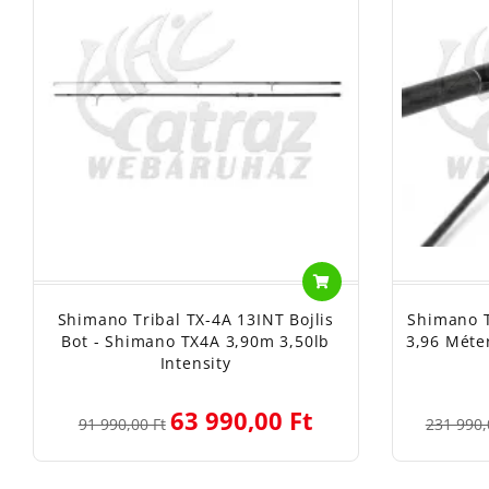
Shimano Tribal TX-4A 13INT Bojlis
Shimano T
Bot - Shimano TX4A 3,90m 3,50lb
3,96 Méte
Intensity
63 990,00 Ft
91 990,00 Ft
231 990,