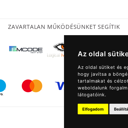
ZAVARTALAN MŰKÖDÉSÜNKET SEGÍTIK
Az oldal sütik
Az oldal sütiket és 
hogy javítsa a böngé
tartalmakat és célzot
weboldalunk forgalm
látogatóink.
Elfogadom
Beállí