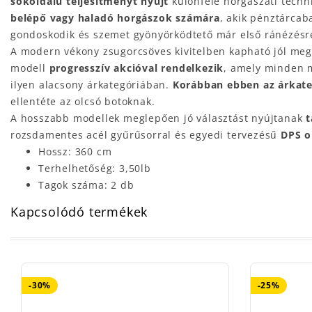
sokoldalú teljesítményt nyújt
különféle horgászati ​​tech
belépő vagy haladó horgászok számára
, akik pénztárcab
gondoskodik és szemet gyönyörködtető már első ránézésre
A modern vékony zsugorcsöves kivitelben kapható jól me
modell
progresszív akcióval rendelkezik
, amely minden m
ilyen alacsony árkategóriában.
Korábban ebben az árkate
ellentéte az olcsó botoknak.
A hosszabb modellek meglepően jó választást nyújtanak
t
rozsdamentes acél gyűrűsorral és egyedi tervezésű
DPS
o
Hossz: 360 cm
Terhelhetőség: 3,50lb
Tagok száma: 2 db
Kapcsolódó termékek
-30%
-25%