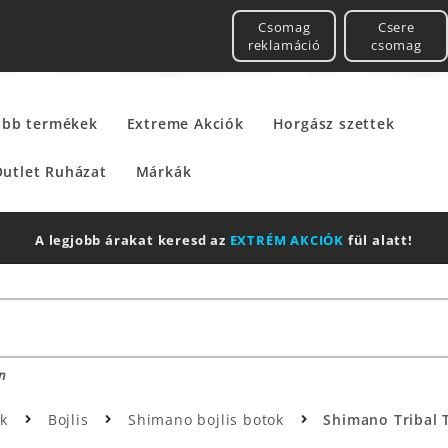
Csomag
Csere
reklamáció
csomag
űbb termékek
Extreme Akciók
Horgász szettek
utlet Ruházat
Márkák
A legjobb árakat keresd az
EXTRÉM AKCIÓK
fül alatt!
n
ok
Bojlis
Shimano bojlis botok
Shimano Tribal T