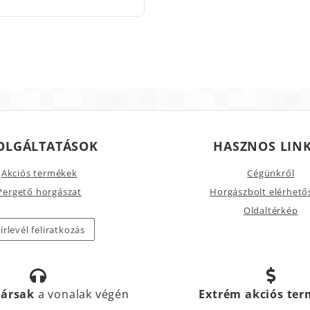
OLGÁLTATÁSOK
HASZNOS LIN
Akciós termékek
Cégünkről
Pergető horgászat
Horgászbolt elérhető
Oldaltérkép
írlevél feliratkozás
társak
a vonalak végén
Extrém akciós te