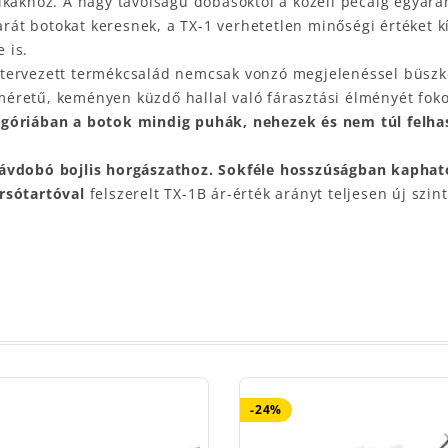
nikákhoz. A nagy távolságú dobásoktól a közeli pecáig egyar
arát botokat keresnek, a TX-1 verhetetlen minőségi értéket kí
 is.
gtervezett termékcsalád nemcsak vonzó megjelenéssel büs
éretű, keményen küzdő hallal való fárasztási élményét fokoz
góriában a botok mindig puhák, nehezek és nem túl felha
ávdobó bojlis horgászathoz.
Sokféle hosszúságban kaphat
rsótartóval
felszerelt TX-1B ár-érték arányt teljesen új szin
-24%