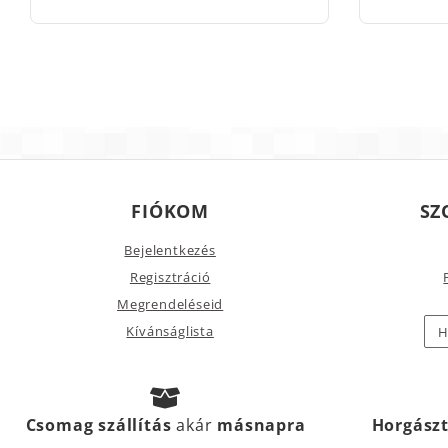
FIÓKOM
SZ
Bejelentkezés
Regisztráció
Megrendeléseid
Kívánságlista
H
Csomag szállítás
akár
másnapra
Horgász