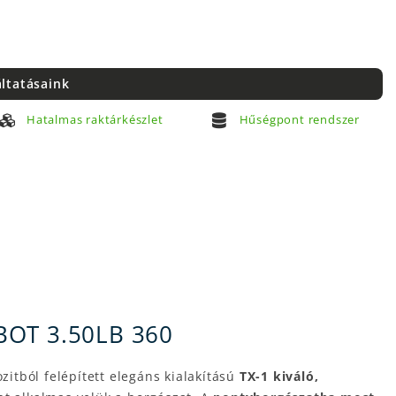
áltatásaink
Hatalmas raktárkészlet
Hűségpont rendszer
BOT 3.50LB 360
itból felépített elegáns kialakítású
TX-1 kiváló,