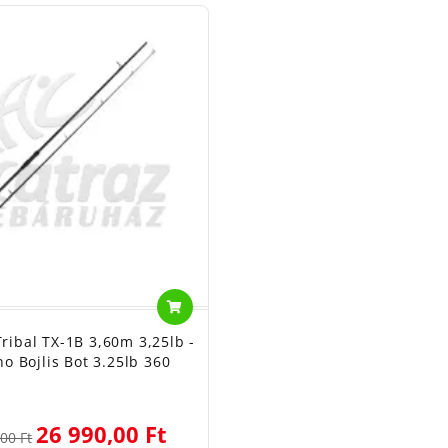
ribal TX-1B 3,60m 3,25lb -
o Bojlis Bot 3.25lb 360
26 990,00 Ft
00 Ft