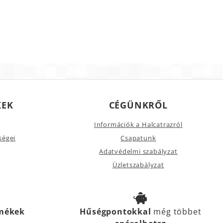
KEK
CÉGÜNKRŐL
Információk a Halcatrazról
ségei
Csapatunk
Adatvédelmi szabályzat
Üzletszabályzat
rmékek
Hűségpontokkal
még többet