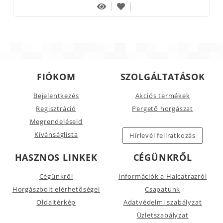
FIÓKOM
SZOLGÁLTATÁSOK
Bejelentkezés
Akciós termékek
Regisztráció
Pergető horgászat
Megrendeléseid
Kívánságlista
Hírlevél feliratkozás
HASZNOS LINKEK
CÉGÜNKRŐL
Cégünkről
Információk a Halcatrazról
Horgászbolt elérhetőségei
Csapatunk
Oldaltérkép
Adatvédelmi szabályzat
Üzletszabályzat