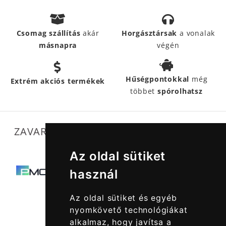
Csomag szállítás
akár
Horgásztársak
a vonalak
másnapra
végén
Hűségpontokkal
még
Extrém akciós termékek
többet
spórolhatsz
ZAVARTALAN MŰKÖDÉSÜNKET SEGÍTIK
Az oldal sütiket
használ
Az oldal sütiket és egyéb
nyomkövető technológiákat
alkalmaz, hogy javítsa a