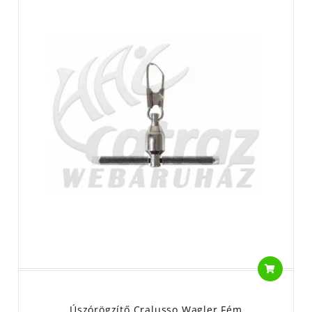
Úszórögzítő Cralusso Wagler Fém