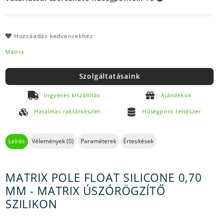
Hozzáadás kedvencekhez
Matrix
Szolgáltatásaink
Ingyenes kiszállítás
Ajándékok
Hatalmas raktárkészlet
Hűségpont rendszer
Leírás
Vélemények (0)
Paraméterek
Értesítések
MATRIX POLE FLOAT SILICONE 0,70
MM - MATRIX ÚSZÓRÖGZÍTŐ
SZILIKON