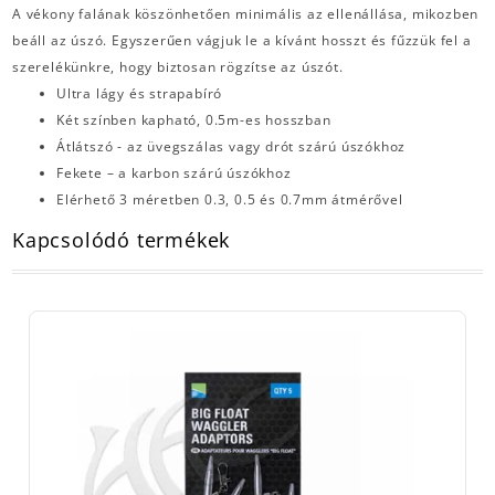
A vékony falának köszönhetően minimális az ellenállása, mikozben
beáll az úszó. Egyszerűen vágjuk le a kívánt hosszt és fűzzük fel a
szerelékünkre, hogy biztosan rögzítse az úszót.
Ultra lágy és strapabíró
Két színben kapható, 0.5m-es hosszban
Átlátszó - az üvegszálas vagy drót szárú úszókhoz
Fekete – a karbon szárú úszókhoz
Elérhető 3 méretben 0.3, 0.5 és 0.7mm átmérővel
Kapcsolódó termékek