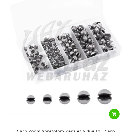
Carp Zoom Sörétólom Készlet 5.00g-Ig - Carp