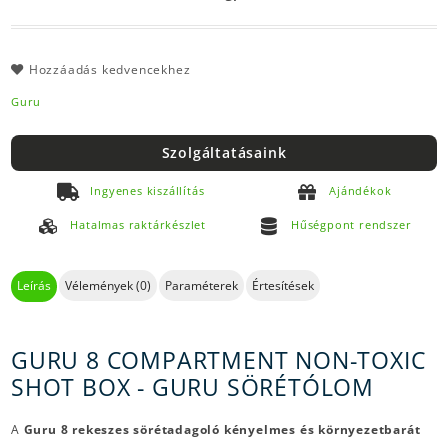
Hozzáadás kedvencekhez
Guru
Szolgáltatásaink
Ingyenes kiszállítás
Ajándékok
Hatalmas raktárkészlet
Hűségpont rendszer
Leírás
Vélemények (0)
Paraméterek
Értesítések
GURU 8 COMPARTMENT NON-TOXIC
SHOT BOX - GURU SÖRÉTÓLOM
A
Guru 8 rekeszes sörétadagoló kényelmes és környezetbarát