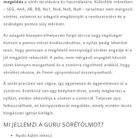
megoldás
a sörét tárolására és használatára. Különféle méretben
– SSG, AAA, AB, BB, No1, No4, No6, No8 – tartalmaz nem mérgező
sörétet, valamint az adagoló megkönnyíti a rendszerezést és a
szükséges pontos súly elérését.
Az adagoló közepén elhelyezett forgó tárcsa nagy segítséget
biztosít a pontos méret kiválasztásához, a nyílás pedig lehetővé
teszi, hogy pontosan a megfelelő mennyiségű sörétet engedje ki a
jól megjelölt rekeszből. A puha, nem mérgező anyagból készült
sörét könnyen mozgatható és a zsinórra rögzíthető anélkül, hogy
sérülést okozna, és finom ujjnyomással összenyomható.
A sörét precízen van vágva, így egyenesen és egyenletesen ül a
zsinóron. Ezenkívül van egy beépített divot, amely megkeresi a
nyílást, amikor eltávolítja a sörétet a zsinórról. Teljesen újra
felhasználható, ez környezetbarát megoldás, amely minden úszós
horgászati igényt kielégít.
MI JELLEMZI A GURU SÖRÉTÓLMOT?
Nyolc külön rekesz