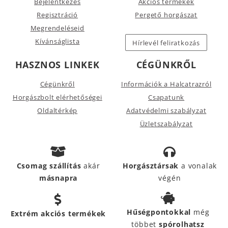
Bejelentkezés
Akciós termékek
Regisztráció
Pergető horgászat
Megrendeléseid
Kívánságlista
Hírlevél feliratkozás
HASZNOS LINKEK
CÉGÜNKRŐL
Cégünkről
Információk a Halcatrazról
Horgászbolt elérhetőségei
Csapatunk
Oldaltérkép
Adatvédelmi szabályzat
Üzletszabályzat
Csomag szállítás
akár
Horgásztársak
a vonalak
másnapra
végén
Hűségpontokkal
még
Extrém akciós termékek
többet
spórolhatsz