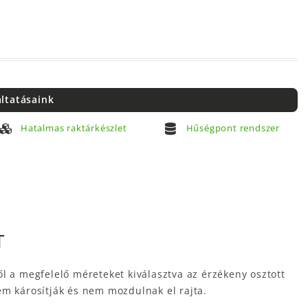
áltatásaink
Hatalmas raktárkészlet
Hűségpont rendszer
T
l a megfelelő méreteket kiválasztva az érzékeny osztott
em károsítják és nem mozdulnak el rajta.