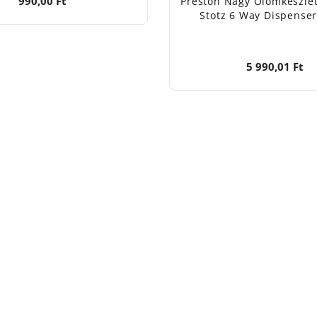
990,00 Ft
Preston Nagy Ólomkészlet
Stotz 6 Way Dispenser
5 990,01 Ft