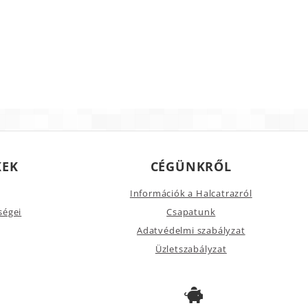
KEK
CÉGÜNKRŐL
Információk a Halcatrazról
ségei
Csapatunk
Adatvédelmi szabályzat
Üzletszabályzat