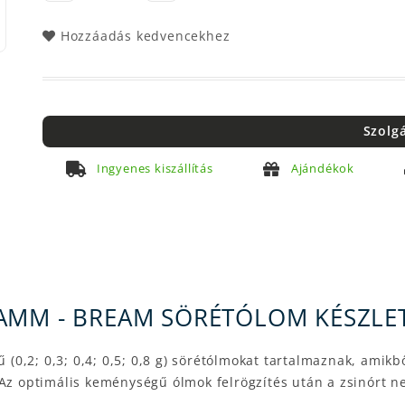
Hozzáadás kedvencekhez
Szolg
Ingyenes kiszállítás
Ajándékok
AMM - BREAM SÖRÉTÓLOM KÉSZLE
,2; 0,3; 0,4; 0,5; 0,8 g) sörétólmokat tartalmaznak, amikbő
 Az optimális keménységű ólmok felrögzítés után a zsinórt n