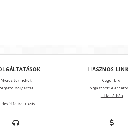
OLGÁLTATÁSOK
HASZNOS LIN
Akciós termékek
Cégünkről
Pergető horgászat
Horgászbolt elérhető
Oldaltérkép
írlevél feliratkozás