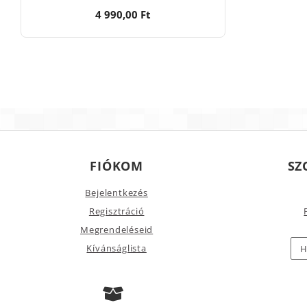
4 990,00 Ft
FIÓKOM
SZ
Bejelentkezés
Regisztráció
Megrendeléseid
Kívánságlista
H