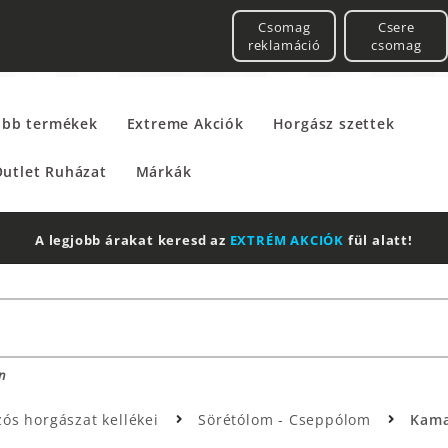
Csomag
Csere
reklamáció
csomag
űbb termékek
Extreme Akciók
Horgász szettek
utlet Ruházat
Márkák
A legjobb árakat keresd az
EXTRÉM AKCIÓK
fül alatt!
n
ós horgászat kellékei
Sörétólom - Cseppólom
Kama