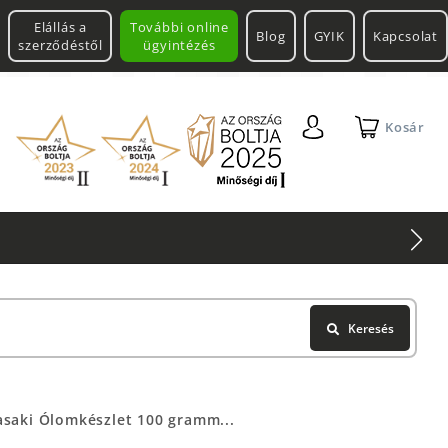
Elállás a
További online
Blog
GYIK
Kapcsolat
szerződéstől
ügyintézés
Kosár
Keresés
saki Ólomkészlet 100 gramm...