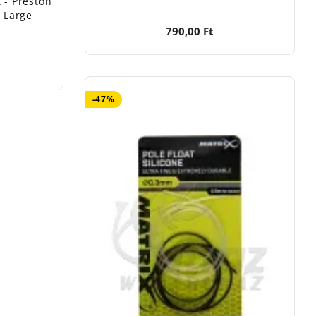
 - Preston
 Large
790,00 Ft
-47%