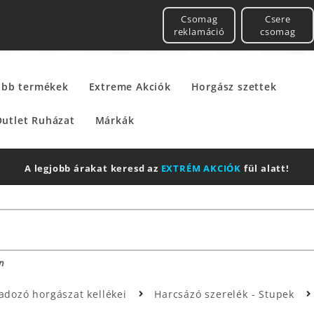
Csomag
Csere
reklamáció
csomag
űbb termékek
Extreme Akciók
Horgász szettek
utlet Ruházat
Márkák
A legjobb árakat keresd az
EXTRÉM AKCIÓK
fül alatt!
n
adozó horgászat kellékei
Harcsázó szerelék - Stupek