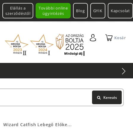
Elállás a
További online
Blog
GYIK
Kapcsolat
szerződéstől
ügyintézés
Kosár
Keresés
Wizard Catfish Lebegő Előke...