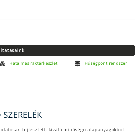
áltatásaink
Hatalmas raktárkészlet
Hűségpont rendszer
 SZERELÉK
udatosan fejlesztett, kiváló minőségű alapanyagokból