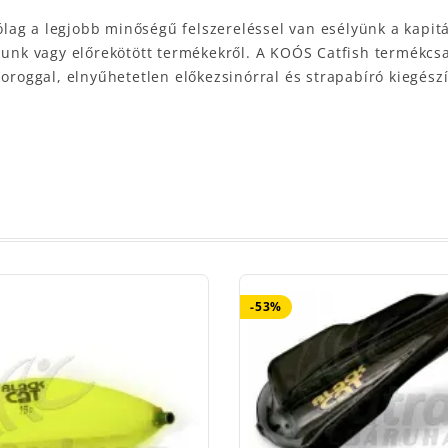
lag a legjobb minőségű felszereléssel van esélyünk a kapi
lunk vagy előrekötött termékekről. A KOÓS Catfish termékcsa
oroggal, elnyűhetetlen előkezsinórral és strapabíró kiegészít
-53%