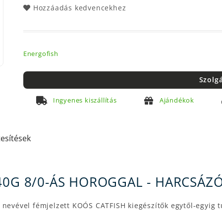
Hozzáadás kedvencekhez
Energofish
Szolg
Ingyenes kiszállítás
Ajándékok
tesítések
40G 8/0-ÁS HOROGGAL - HARCSÁZÓ
 nevével fémjelzett KOÓS CATFISH kiegészítők egytől-egyig t