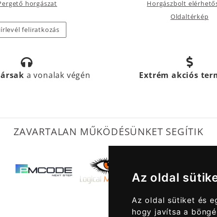
Pergető horgászat
Horgászbolt elérhető
Oldaltérkép
írlevél feliratkozás
társak
a vonalak végén
Extrém akciós te
ZAVARTALAN MŰKÖDÉSÜNKET SEGÍTIK
Az oldal sütik
Az oldal sütiket és 
hogy javítsa a böngé