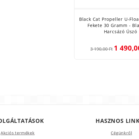
Black Cat Propeller U-Floa
Fekete 30 Gramm - Bla
Harcsázó Úszó
1 490,0
3 190,00 Ft
OLGÁLTATÁSOK
HASZNOS LIN
Akciós termékek
Cégünkről