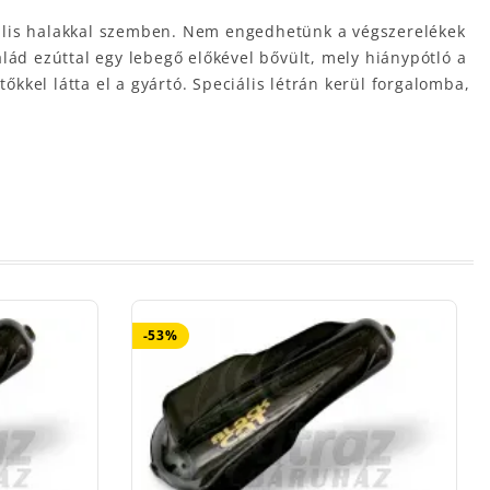
tális halakkal szemben. Nem engedhetünk a végszerelékek
lád ezúttal egy lebegő előkével bővült, mely hiánypótló a
őkkel látta el a gyártó. Speciális létrán kerül forgalomba,
-53%