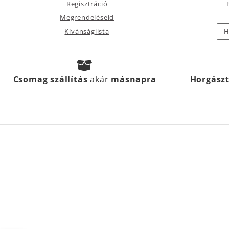
Regisztráció
Megrendeléseid
Kívánságlista
H
Csomag szállítás
akár
másnapra
Horgász