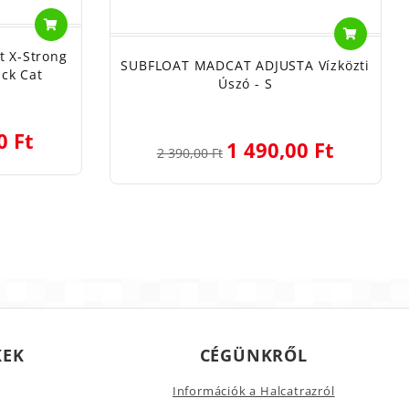
t X-Strong
SUBFLOAT MADCAT ADJUSTA Vízközti
ck Cat
Úszó - S
0 Ft
1 490,00 Ft
2 390,00 Ft
KEK
CÉGÜNKRŐL
Információk a Halcatrazról