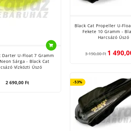
Black Cat Propeller U-Floa
Fekete 10 Gramm - Bla
Harcsázó Úszó
1 490,0
3 190,00 Ft
t Darter U-Float 7 Gramm
Neon Sárga - Black Cat
csázó Vízközti Úszó
-53%
2 690,00 Ft