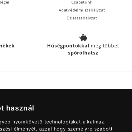
ségei
Csapatunk
Adatvédelmi szabályzat
Üzletszabályzat
rmékek
Hűségpontokkal
még többet
spórolhatsz
et használ
egyéb nyomkövető technológiákat alkalmaz,
szési élményét, azzal hogy személyre szabott