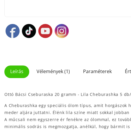
Leírás
Vélemények (1)
Paraméterek
Ér
Ottó Bácsi Cseburaska 20 gramm - Lila Cheburashka 5 d
A Cheburashka egy speciális ólom típus, amit horgászok h
meder aljára juttatni. Élénk lila színe miatt sokkal jobb
A műcsali nem egyszerre ér fenékre az ólommal, ez továb
minimális sodrás is megmozgatja, anélkül, hogy bármit is 