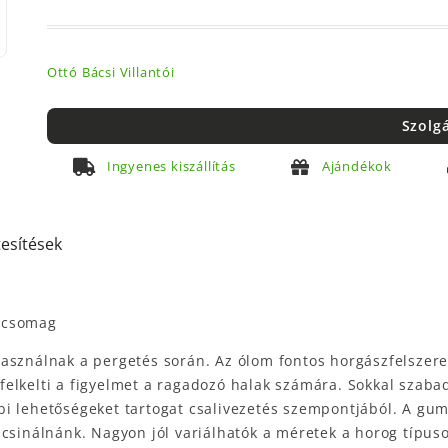
Ottó Bácsi Villantói
Szolg
Ingyenes kiszállítás
Ajándékok
tesítések
b/csomag
asználnak a pergetés során. Az ólom fontos horgászfelszere
an felkelti a figyelmet a ragadozó halak számára. Sokkal sz
bi lehetőségeket tartogat csalivezetés szempontjából. A g
csinálnánk. Nagyon jól variálhatók a méretek a horog típuso