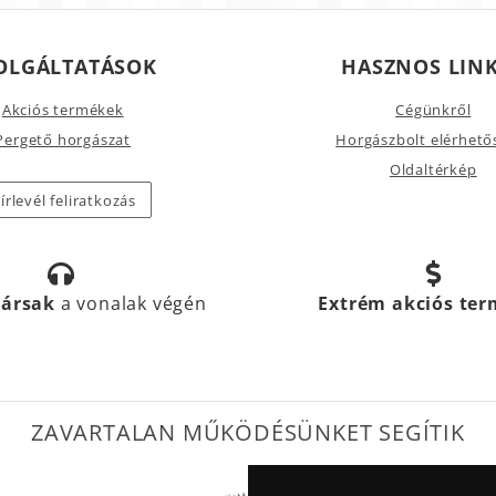
OLGÁLTATÁSOK
HASZNOS LIN
Akciós termékek
Cégünkről
Pergető horgászat
Horgászbolt elérhető
Oldaltérkép
írlevél feliratkozás
társak
a vonalak végén
Extrém akciós te
ZAVARTALAN MŰKÖDÉSÜNKET SEGÍTIK