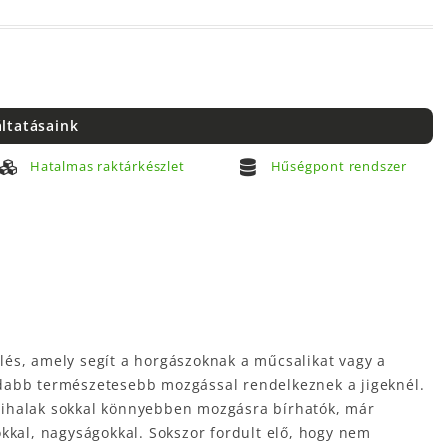
áltatásaink
Hatalmas raktárkészlet
Hűségpont rendszer
lés, amely segít a horgászoknak a műcsalikat vagy a
abadabb természetesebb mozgással rendelkeznek a jigeknél.
umihalak sokkal könnyebben mozgásra bírhatók, már
kkal, nagyságokkal. Sokszor fordult elő, hogy nem