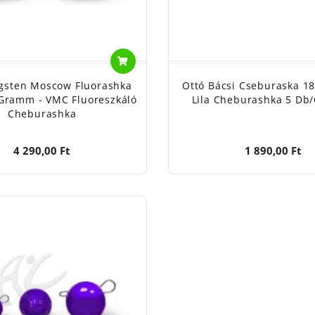
gsten Moscow Fluorashka
Ottó Bácsi Cseburaska 1
Gramm - VMC Fluoreszkáló
Lila Cheburashka 5 Db
Cheburashka
4 290,00 Ft
1 890,00 Ft