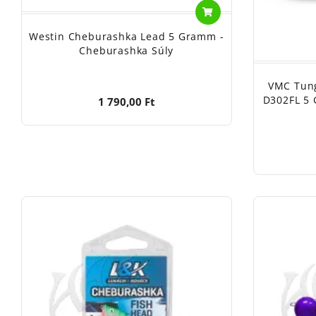
Westin Cheburashka Lead 5 Gramm -
Cheburashka Súly
VMC Tun
D302FL 5 
1 790,00 Ft