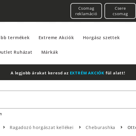
Csomag
Csere
reklamáció
csomag
űbb termékek
Extreme Akciók
Horgász szettek
utlet Ruházat
Márkák
A legjobb árakat keresd az
EXTRÉM AKCIÓK
fül alatt!
n
Ragadozó horgászat kellékei
Cheburashka
Ott