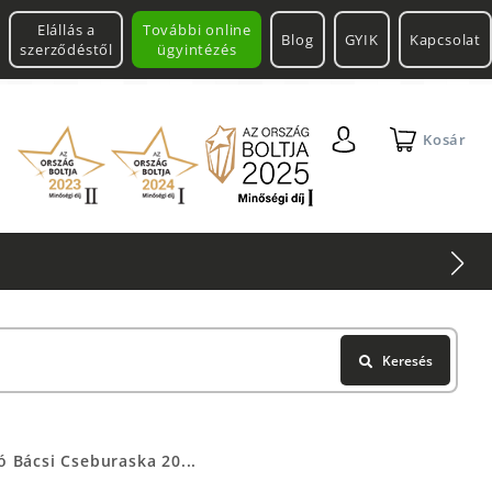
Elállás a
További online
Blog
GYIK
Kapcsolat
szerződéstől
ügyintézés
Kosár
Keresés
ó Bácsi Cseburaska 20...