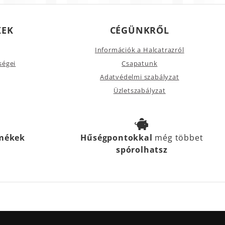
KEK
CÉGÜNKRŐL
Információk a Halcatrazról
ségei
Csapatunk
Adatvédelmi szabályzat
Üzletszabályzat
rmékek
Hűségpontokkal
még többet
spórolhatsz