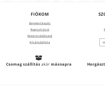
FIÓKOM
SZ
Bejelentkezés
Regisztráció
Megrendeléseid
Kívánságlista
H
Csomag szállítás
akár
másnapra
Horgász