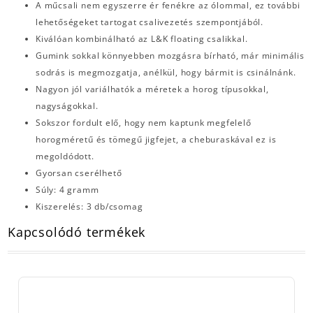
A műcsali nem egyszerre ér fenékre az ólommal, ez további
lehetőségeket tartogat csalivezetés szempontjából.
Kiválóan kombinálható az L&K floating csalikkal.
Gumink sokkal könnyebben mozgásra bírható, már minimális
sodrás is megmozgatja, anélkül, hogy bármit is csinálnánk.
Nagyon jól variálhatók a méretek a horog típusokkal,
nagyságokkal.
Sokszor fordult elő, hogy nem kaptunk megfelelő
horogméretű és tömegű jigfejet, a cheburaskával ez is
megoldódott.
Gyorsan cserélhető
Súly: 4 gramm
Kiszerelés: 3 db/csomag
Kapcsolódó termékek