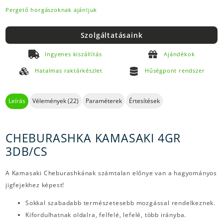
Pergető horgászoknak ajánljuk
Szolgáltatásaink
Ingyenes kiszállítás
Ajándékok
Hatalmas raktárkészlet
Hűségpont rendszer
Leírás
Vélemények (22)
Paraméterek
Értesítések
CHEBURASHKA KAMASAKI 4GR
3DB/CS
A Kamasaki Cheburashkának számtalan előnye van a hagyományos
jigfejekhez képest!
Sokkal szabadabb természetesebb mozgással rendelkeznek.
Kifordulhatnak oldalra, felfelé, lefelé, több irányba.