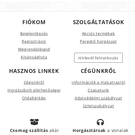
FIÓKOM
SZOLGÁLTATÁSOK
Bejelentkezés
Akciós termékek
Regisztráció
Pergető horgászat
Megrendeléseid
Kívánságlista
Hírlevél feliratkozás
HASZNOS LINKEK
CÉGÜNKRŐL
Cégünkről
Információk a Halcatrazról
Horgászbolt elérhetőségei
Csapatunk
Oldaltérkép
Adatvédelmi szabályzat
Üzletszabályzat
Csomag szállítás
akár
Horgásztársak
a vonalak