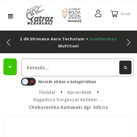
Kosár
2 db Shimano Aero Technium +
Leatherman
Multitool
Keresés ebben a kategóriában
Főoldal
Aprócikkek
Ragadozó horgászat kellékei
Cheburashka Kamasaki 4gr 3db/cs