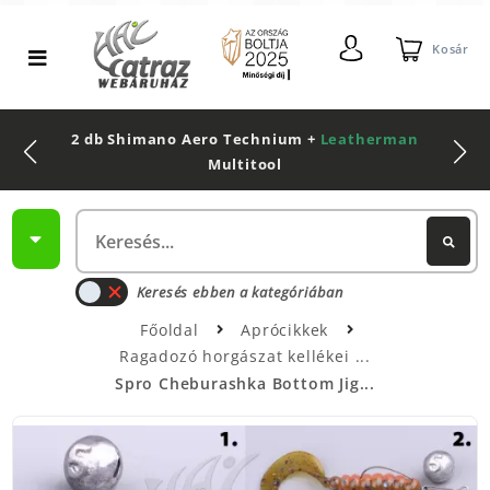
Kosár
2 db Shimano Aero Technium +
Leatherman
Multitool
Keresés ebben a kategóriában
Főoldal
Aprócikkek
Ragadozó horgászat kellékei
Spro Cheburashka Bottom Jig...