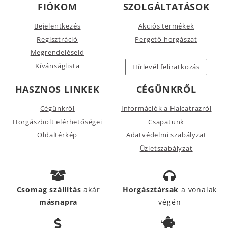
FIÓKOM
SZOLGÁLTATÁSOK
Bejelentkezés
Akciós termékek
Regisztráció
Pergető horgászat
Megrendeléseid
Kívánságlista
Hírlevél feliratkozás
HASZNOS LINKEK
CÉGÜNKRŐL
Cégünkről
Információk a Halcatrazról
Horgászbolt elérhetőségei
Csapatunk
Oldaltérkép
Adatvédelmi szabályzat
Üzletszabályzat
Csomag szállítás
akár
Horgásztársak
a vonalak
másnapra
végén