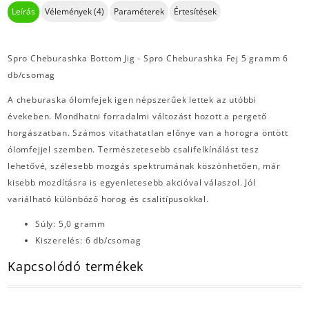
Leírás
Vélemények (4)
Paraméterek
Értesítések
Spro Cheburashka Bottom Jig - Spro Cheburashka Fej 5 gramm 6
db/csomag
A cheburaska ólomfejek igen népszerűek lettek az utóbbi
évekeben. Mondhatni forradalmi változást hozott a pergető
horgászatban. Számos vitathatatlan előnye van a horogra öntött
ólomfejjel szemben. Természetesebb csalifelkínálást tesz
lehetővé, szélesebb mozgás spektrumának köszönhetően, már
kisebb mozdításra is egyenletesebb akcióval válaszol. Jól
variálható különböző horog és csalitípusokkal.
Súly: 5,0 gramm
Kiszerelés: 6 db/csomag
Kapcsolódó termékek