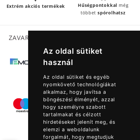
Hűségpontokkal
még
Extrém akciós termékek
többet
spórolhatsz
ZAVARTALAN MŰKÖDÉSÜNKET SEGÍTIK
Az oldal sütiket
használ
Az oldal sütiket és egyéb
nyomkövető technológiákat
alkalmaz, hogy javítsa a
böngészési élményét, azzal
hogy személyre szabott
tartalmakat és célzott
hirdetéseket jelenít meg, és
elemzi a weboldalunk
forgalmát, hogy megtudjuk