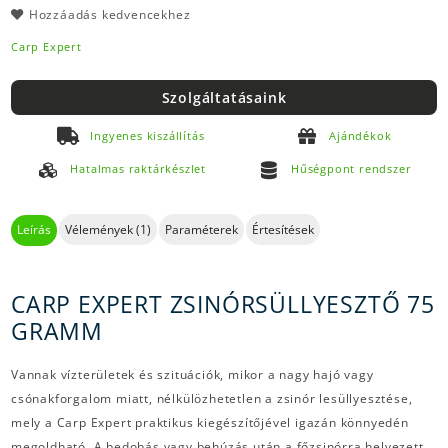
Hozzáadás kedvencekhez
Carp Expert
Szolgáltatásaink
Ingyenes kiszállítás
Ajándékok
Hatalmas raktárkészlet
Hűségpont rendszer
Leírás
Vélemények (1)
Paraméterek
Értesítések
CARP EXPERT ZSINÓRSÜLLYESZTŐ 75
GRAMM
Vannak vízterületek és szituációk, mikor a nagy hajó vagy
csónakforgalom miatt, nélkülözhetetlen a zsinór lesüllyesztése,
mely a Carp Expert praktikus kiegészítőjével igazán könnyedén
megoldható. A bedobás vagy behúzás után a főzsinórra helyezett