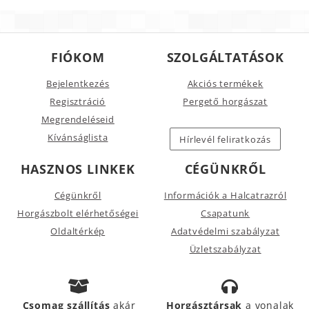
FIÓKOM
SZOLGÁLTATÁSOK
Bejelentkezés
Akciós termékek
Regisztráció
Pergető horgászat
Megrendeléseid
Kívánságlista
Hírlevél feliratkozás
HASZNOS LINKEK
CÉGÜNKRŐL
Cégünkről
Információk a Halcatrazról
Horgászbolt elérhetőségei
Csapatunk
Oldaltérkép
Adatvédelmi szabályzat
Üzletszabályzat
Csomag szállítás
akár
Horgásztársak
a vonalak