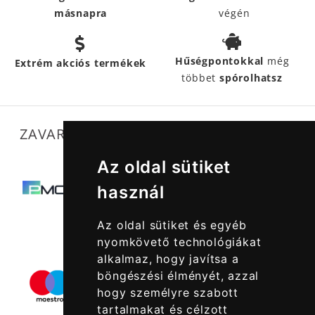
másnapra
végén
Hűségpontokkal
még
Extrém akciós termékek
többet
spórolhatsz
ZAVARTALAN MŰKÖDÉSÜNKET SEGÍTIK
Az oldal sütiket
használ
Az oldal sütiket és egyéb
nyomkövető technológiákat
alkalmaz, hogy javítsa a
böngészési élményét, azzal
hogy személyre szabott
tartalmakat és célzott