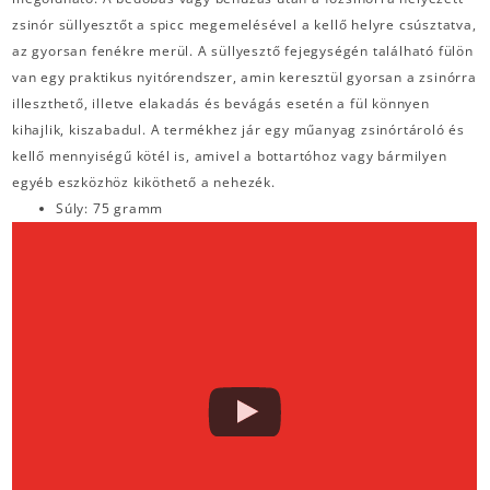
zsinór süllyesztőt a spicc megemelésével a kellő helyre csúsztatva,
az gyorsan fenékre merül. A süllyesztő fejegységén található fülön
van egy praktikus nyitórendszer, amin keresztül gyorsan a zsinórra
illeszthető, illetve elakadás és bevágás esetén a fül könnyen
kihajlik, kiszabadul. A termékhez jár egy műanyag zsinórtároló és
kellő mennyiségű kötél is, amivel a bottartóhoz vagy bármilyen
egyéb eszközhöz kiköthető a nehezék.
Súly: 75 gramm