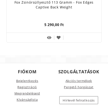
Fox Zsinórsüllyesztő 113 Gramm - Fox Edges
Captive Back Weight
5 290,00 Ft
FIÓKOM
SZOLGÁLTATÁSOK
Bejelentkezés
Akciós termékek
Regisztráció
Pergető horgászat
Megrendeléseid
Kívánságlista
Hírlevél feliratkozás