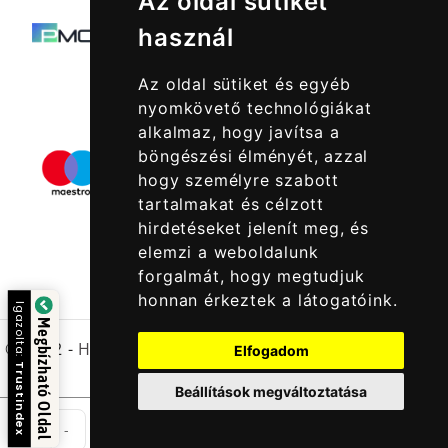
Az oldal sütiket
használ
Az oldal sütiket és egyéb
nyomkövető technológiákat
alkalmaz, hogy javítsa a
böngészési élményét, azzal
hogy személyre szabott
tartalmakat és célzott
hirdetéseket jelenít meg, és
elemzi a weboldalunk
forgalmát, hogy megtudjuk
honnan érkeztek a látogatóink.
Igazolta:
Megbízható Oldal
© 2022 -
Halcatraz Kft.
Elfogadom
Trustindex
Beállítások megváltoztatása
Csom
-
+
Kosárba Rakom