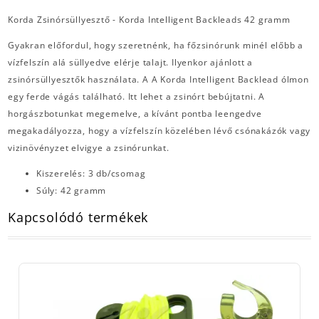
Korda Zsinórsüllyesztő - Korda Intelligent Backleads 42 gramm
Gyakran előfordul, hogy szeretnénk, ha főzsinórunk minél előbb a
vízfelszín alá süllyedve elérje talajt. Ilyenkor ajánlott a
zsinórsüllyesztők használata. A A Korda Intelligent Backlead ólmon
egy ferde vágás található. Itt lehet a zsinórt bebújtatni. A
horgászbotunkat megemelve, a kívánt pontba leengedve
megakadályozza, hogy a vízfelszín közelében lévő csónakázók vagy
vizinövényzet elvigye a zsinórunkat.
Kiszerelés: 3 db/csomag
Súly: 42 gramm
Kapcsolódó termékek