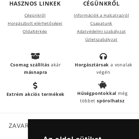
HASZNOS LINKEK
CÉGÜNKRŐL
Cégünkről
Információk a Halcatrazról
Horgászbolt elérhetőségei
Csapatunk
Oldaltérkép
Adatvédelmi szabályzat
Üzletszabályzat
Csomag szállítás
akár
Horgásztársak
a vonalak
másnapra
végén
Hűségpontokkal
még
Extrém akciós termékek
többet
spórolhatsz
ZAVARTALAN MŰKÖDÉSÜNKET SEGÍTIK