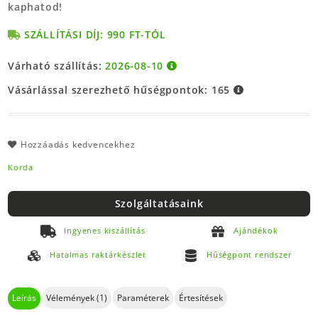
kaphatod!
SZÁLLÍTÁSI DÍJ: 990 FT-TÓL
Várható szállítás:
2026-08-10
Vásárlással szerezhető hűségpontok:
165
Hozzáadás kedvencekhez
Korda
Szolgáltatásaink
Ingyenes kiszállítás
Ajándékok
Hatalmas raktárkészlet
Hűségpont rendszer
Leírás
Vélemények (1)
Paraméterek
Értesítések