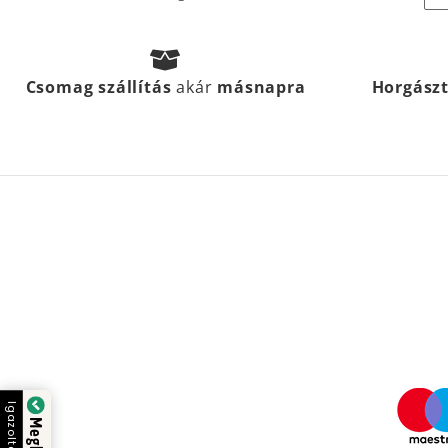
Csomag szállítás
akár
másnapra
Horgász
Igazolta: