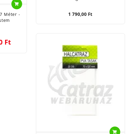
1 790,00 Ft
7 Méter -
stem
0 Ft