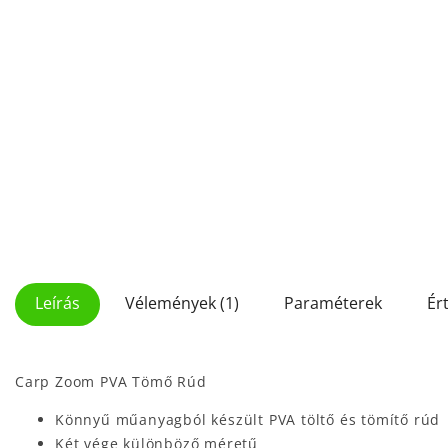
Leírás
Vélemények (1)
Paraméterek
Ér
Carp Zoom PVA Tömő Rúd
Könnyű műanyagból készült PVA töltő és tömítő rúd
Két vége különböző méretű