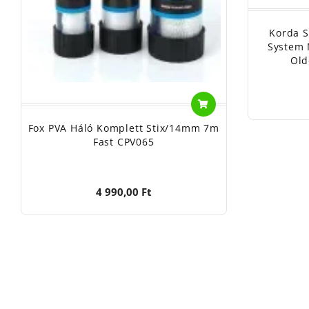
Korda S
System 
Old
Fox PVA Háló Komplett Stix/14mm 7m
Fast CPV065
4 990,00 Ft