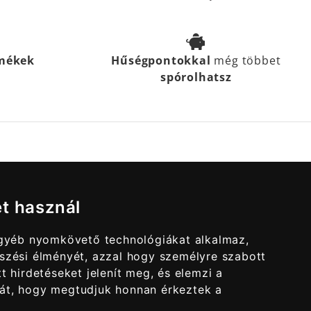
rmékek
Hűségpontokkal
még többet
spórolhatsz
et használ
egyéb nyomkövető technológiákat alkalmaz,
szési élményét, azzal hogy személyre szabott
t hirdetéseket jelenít meg, és elemzi a
át, hogy megtudjuk honnan érkeztek a