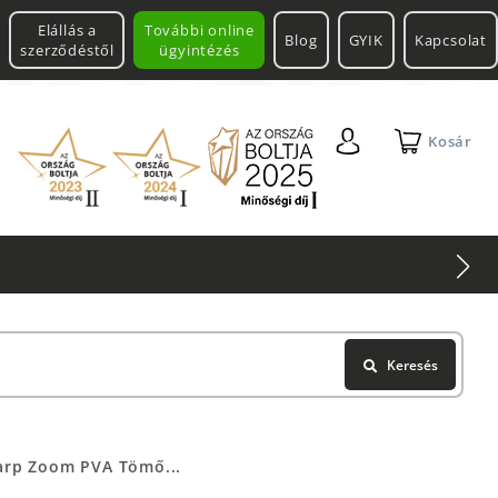
Elállás a
További online
Blog
GYIK
Kapcsolat
szerződéstől
ügyintézés
Kosár
Keresés
arp Zoom PVA Tömő...