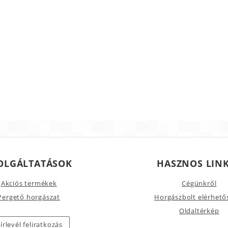
OLGÁLTATÁSOK
HASZNOS LIN
Akciós termékek
Cégünkről
Pergető horgászat
Horgászbolt elérhető
Oldaltérkép
írlevél feliratkozás