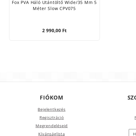
Fox PVA Háló Utántöltő Wide/35 Mm 5
Méter Slow CPV075
2 990,00 Ft
FIÓKOM
SZ
Bejelentkezés
Regisztráció
Megrendeléseid
Kívánságlista
H