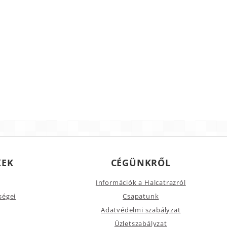
KEK
CÉGÜNKRŐL
Információk a Halcatrazról
ségei
Csapatunk
Adatvédelmi szabályzat
Üzletszabályzat