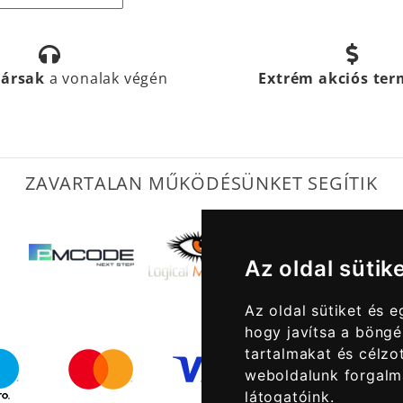
társak
a vonalak végén
Extrém akciós te
ZAVARTALAN MŰKÖDÉSÜNKET SEGÍTIK
Az oldal sütik
Az oldal sütiket és 
hogy javítsa a böngé
tartalmakat és célzot
weboldalunk forgalm
látogatóink.