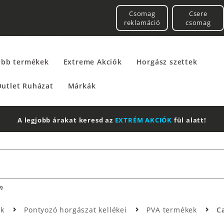
Csomag
Csere
reklamáció
csomag
űbb termékek
Extreme Akciók
Horgász szettek
utlet Ruházat
Márkák
A legjobb árakat keresd az
EXTRÉM AKCIÓK
fül alatt!
n
ek
Pontyozó horgászat kellékei
PVA termékek
C