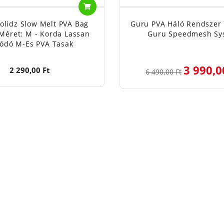
olidz Slow Melt PVA Bag
Guru PVA Háló Rendszer 
Méret: M - Korda Lassan
Guru Speedmesh Sy
ódó M-Es PVA Tasak
3 990,0
2 290,00 Ft
6 490,00 Ft