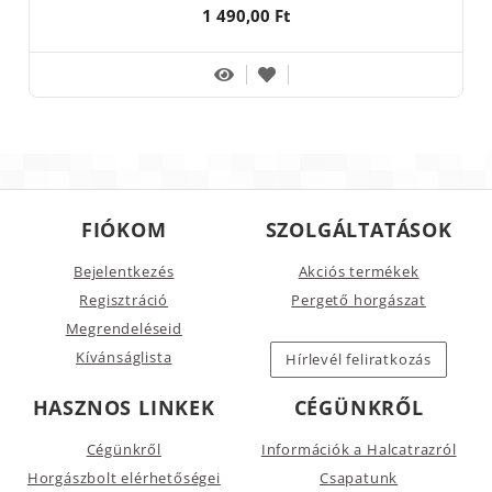
1 490,00 Ft
FIÓKOM
SZOLGÁLTATÁSOK
Bejelentkezés
Akciós termékek
Regisztráció
Pergető horgászat
Megrendeléseid
Kívánságlista
Hírlevél feliratkozás
HASZNOS LINKEK
CÉGÜNKRŐL
Cégünkről
Információk a Halcatrazról
Horgászbolt elérhetőségei
Csapatunk