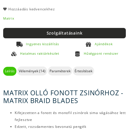
Hozzáadás kedvencekhez
Matrix
Szolgáltatásaink
Ingyenes kiszállítás
Ajándékok
Hatalmas raktárkészlet
Hűségpont rendszer
Leírás
Vélemények (14)
Paraméterek
Értesítések
MATRIX OLLÓ FONOTT ZSINÓRHOZ -
MATRIX BRAID BLADES
Kifejezetten a fonott és monofil zsinórok sima vágásához lett
fejlesztve
Edzett, rozsdamentes bevonatú pengék