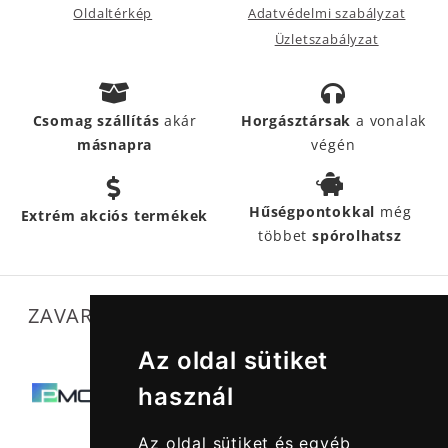
Oldaltérkép
Adatvédelmi szabályzat
Üzletszabályzat
Csomag szállítás
akár
Horgásztársak
a vonalak
másnapra
végén
Hűségpontokkal
még
Extrém akciós termékek
többet
spórolhatsz
ZAVARTALAN MŰKÖDÉSÜNKET SEGÍTIK
Az oldal sütiket
használ
Az oldal sütiket és egyéb