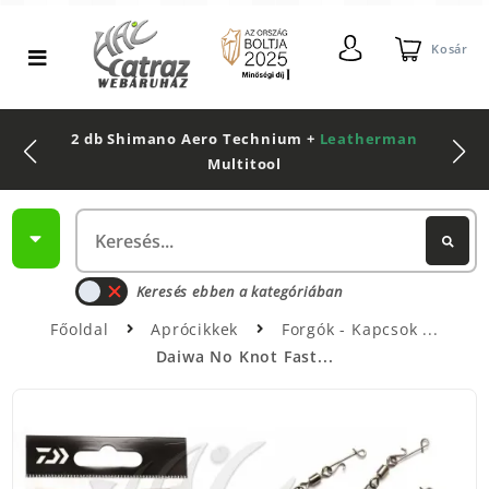
Kosár
2 db Shimano Aero Technium +
Leatherman
Multitool
Keresés ebben a kategóriában
Főoldal
Aprócikkek
Forgók - Kapcsok
Daiwa No Knot Fast...