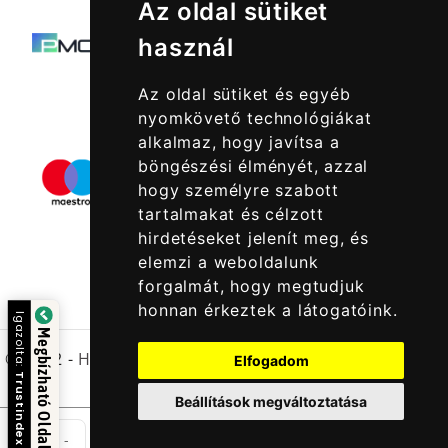
Az oldal sütiket
használ
Az oldal sütiket és egyéb
nyomkövető technológiákat
alkalmaz, hogy javítsa a
böngészési élményét, azzal
hogy személyre szabott
tartalmakat és célzott
hirdetéseket jelenít meg, és
elemzi a weboldalunk
forgalmát, hogy megtudjuk
honnan érkeztek a látogatóink.
Igazolta:
Megbízható Oldal
© 2022 -
Halcatraz Kft.
Elfogadom
Trustindex
Beállítások megváltoztatása
Csom
-
+
Kosárba Rakom