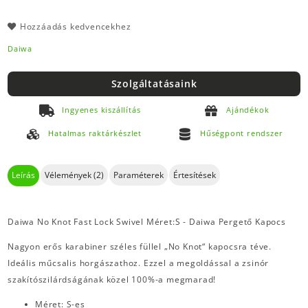
Hozzáadás kedvencekhez
Daiwa
Szolgáltatásaink
Ingyenes kiszállítás
Ajándékok
Hatalmas raktárkészlet
Hűségpont rendszer
Leírás
Vélemények (2)
Paraméterek
Értesítések
Daiwa No Knot Fast Lock Swivel Méret:S - Daiwa Pergető Kapocs
Nagyon erős karabiner széles füllel „No Knot“ kapocsra téve.
Ideális műcsalis horgászathoz. Ezzel a megoldással a zsinór
szakítószilárdságának közel 100%-a megmarad!
Méret: S-es