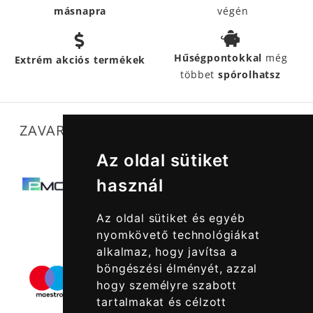
másnapra
végén
Hűségpontokkal
még
Extrém akciós termékek
többet
spórolhatsz
ZAVARTALAN MŰKÖDÉSÜNKET SEGÍTIK
Az oldal sütiket
használ
Az oldal sütiket és egyéb
nyomkövető technológiákat
alkalmaz, hogy javítsa a
böngészési élményét, azzal
hogy személyre szabott
tartalmakat és célzott