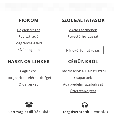
FIÓKOM
SZOLGÁLTATÁSOK
Bejelentkezés
Akciós termékek
Regisztráció
Pergető horgászat
Megrendeléseid
Kívánságlista
Hírlevél feliratkozás
HASZNOS LINKEK
CÉGÜNKRŐL
Cégünkről
Információk a Halcatrazról
Horgászbolt elérhetőségei
Csapatunk
Oldaltérkép
Adatvédelmi szabályzat
Üzletszabályzat
Csomag szállítás
akár
Horgásztársak
a vonalak