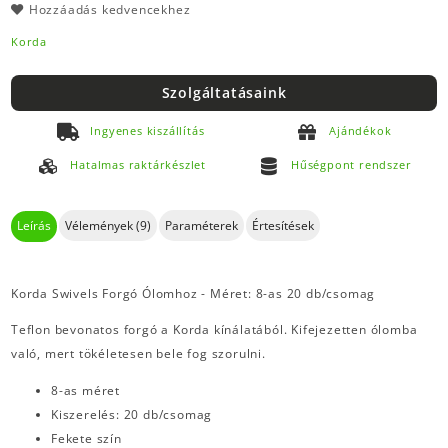
Hozzáadás kedvencekhez
Korda
Szolgáltatásaink
Ingyenes kiszállítás
Ajándékok
Hatalmas raktárkészlet
Hűségpont rendszer
Leírás
Vélemények (9)
Paraméterek
Értesítések
Korda Swivels Forgó Ólomhoz - Méret: 8-as 20 db/csomag
Teflon bevonatos forgó a Korda kínálatából. Kifejezetten ólomba
való, mert tökéletesen bele fog szorulni.
8-as méret
Kiszerelés: 20 db/csomag
Fekete szín