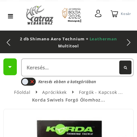
Kosár
2 db Shimano Aero Technium +
Leatherman
Multitool
Keresés ebben a kategóriában
Főoldal
Aprócikkek
Forgók - Kapcsok
Korda Swivels Forgó Ólomhoz...