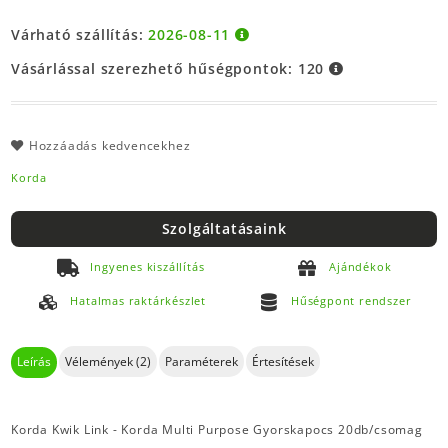
Várható szállítás:
2026-08-11
Vásárlással szerezhető hűségpontok:
120
Hozzáadás kedvencekhez
Korda
Szolgáltatásaink
Ingyenes kiszállítás
Ajándékok
Hatalmas raktárkészlet
Hűségpont rendszer
Leírás
Vélemények (2)
Paraméterek
Értesítések
Korda Kwik Link - Korda Multi Purpose Gyorskapocs 20db/csomag