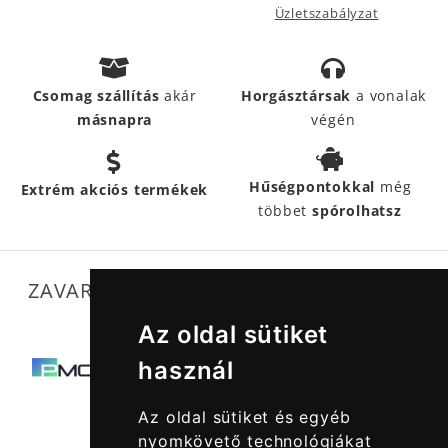
Üzletszabályzat
Csomag szállítás
akár
Horgásztársak
a vonalak
másnapra
végén
Hűségpontokkal
még
Extrém akciós termékek
többet
spórolhatsz
ZAVARTALAN MŰKÖDÉSÜNKET SEGÍTIK
Az oldal sütiket
használ
Az oldal sütiket és egyéb
nyomkövető technológiákat