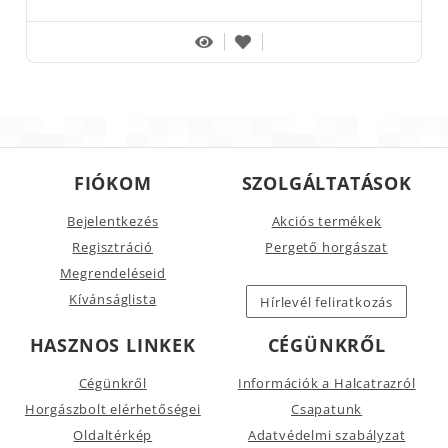
FIÓKOM
SZOLGÁLTATÁSOK
Bejelentkezés
Akciós termékek
Regisztráció
Pergető horgászat
Megrendeléseid
Kívánságlista
Hírlevél feliratkozás
HASZNOS LINKEK
CÉGÜNKRŐL
Cégünkről
Információk a Halcatrazról
Horgászbolt elérhetőségei
Csapatunk
Oldaltérkép
Adatvédelmi szabályzat