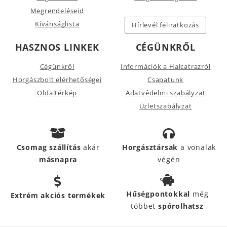
Megrendeléseid
Kívánságlista
Hírlevél feliratkozás
HASZNOS LINKEK
CÉGÜNKRŐL
Cégünkről
Információk a Halcatrazról
Horgászbolt elérhetőségei
Csapatunk
Oldaltérkép
Adatvédelmi szabályzat
Üzletszabályzat
Csomag szállítás
akár
Horgásztársak
a vonalak
másnapra
végén
Hűségpontokkal
még
Extrém akciós termékek
többet
spórolhatsz