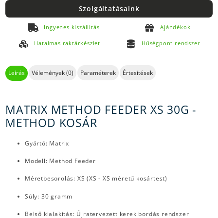
Szolgáltatásaink
Ingyenes kiszállítás
Ajándékok
Hatalmas raktárkészlet
Hűségpont rendszer
Leírás
Vélemények (0)
Paraméterek
Értesítések
MATRIX METHOD FEEDER XS 30G -
METHOD KOSÁR
Gyártó: Matrix
Modell: Method Feeder
Méretbesorolás: XS (XS - XS méretű kosártest)
Súly: 30 gramm
Belső kialakítás: Újratervezett kerek bordás rendszer