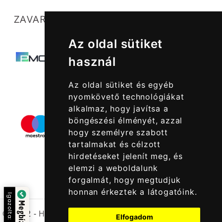
ZAVARTALAN MŰKÖDÉSÜNKET SEGÍTIK
Az oldal sütiket
használ
Az oldal sütiket és egyéb
nyomkövető technológiákat
alkalmaz, hogy javítsa a
böngészési élményét, azzal
hogy személyre szabott
tartalmakat és célzott
hirdetéseket jelenít meg, és
elemzi a weboldalunk
forgalmát, hogy megtudjuk
honnan érkeztek a látogatóink.
Igazolta:
© 2022 -
Halcatraz Kft.
Elfogadom