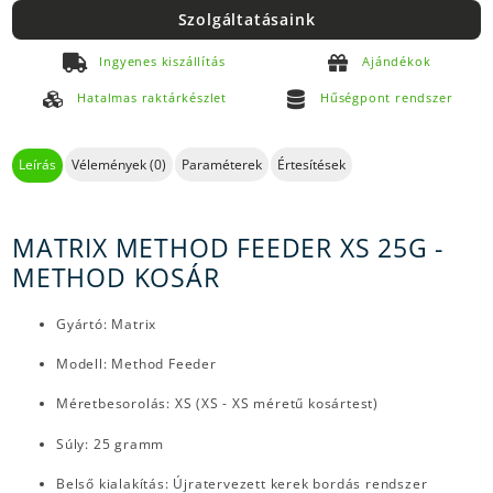
Szolgáltatásaink
Ingyenes kiszállítás
Ajándékok
Hatalmas raktárkészlet
Hűségpont rendszer
Leírás
Vélemények (0)
Paraméterek
Értesítések
MATRIX METHOD FEEDER XS 25G -
METHOD KOSÁR
Gyártó: Matrix
Modell: Method Feeder
Méretbesorolás: XS (XS - XS méretű kosártest)
Súly: 25 gramm
Belső kialakítás: Újratervezett kerek bordás rendszer