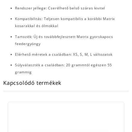
Rendszer jellege: Cserélhető belső száras kivitel
Kompatibilitás: Teljesen kompatibilis a korábbi Matrix
kosarakkal és ólmokkal
Tartozék: Új és továbbfejlesztett Matrix gyorskapocs
feedergyöngy
Elérhető méretek a családban: XS, S, M, L változatok
Súlyválaszték a családban: 20 grammtól egészen 55
grammig
Kapcsolódó termékek