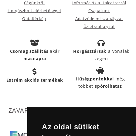
Cégünkről
Információk a Halcatrazról
Horgászbolt elérhetőségei
Csapatunk
Oldaltérkép
Adatvédelmi szabályzat
Üzletszabályzat
Csomag szállítás
akár
Horgásztársak
a vonalak
másnapra
végén
Hűségpontokkal
még
Extrém akciós termékek
többet
spórolhatsz
ZAVARTALAN MŰKÖDÉSÜNKET SEGÍTIK
Az oldal sütiket