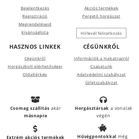
Bejelentkezés
Akciós termékek
Regisztráció
Pergető horgászat
Megrendeléseid
Kívánságlista
Hírlevél feliratkozás
HASZNOS LINKEK
CÉGÜNKRŐL
Cégünkről
Információk a Halcatrazról
Horgászbolt elérhetőségei
Csapatunk
Oldaltérkép
Adatvédelmi szabályzat
Üzletszabályzat
Csomag szállítás
akár
Horgásztársak
a vonalak
másnapra
végén
Hűségpontokkal
még
Extrém akciós termékek