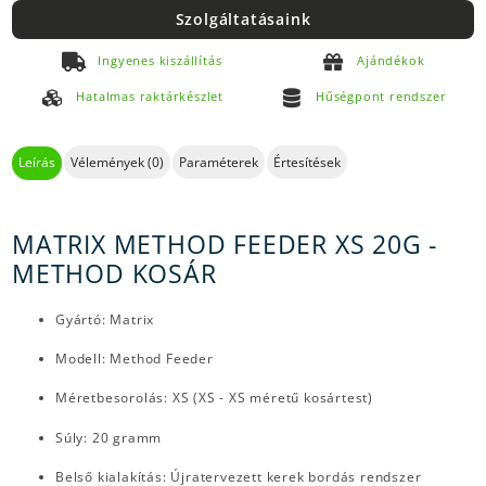
Szolgáltatásaink
Ingyenes kiszállítás
Ajándékok
Hatalmas raktárkészlet
Hűségpont rendszer
Leírás
Vélemények (0)
Paraméterek
Értesítések
MATRIX METHOD FEEDER XS 20G -
METHOD KOSÁR
Gyártó: Matrix
Modell: Method Feeder
Méretbesorolás: XS (XS - XS méretű kosártest)
Súly: 20 gramm
Belső kialakítás: Újratervezett kerek bordás rendszer