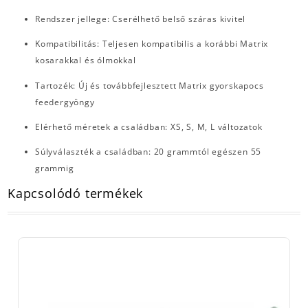
Rendszer jellege: Cserélhető belső száras kivitel
Kompatibilitás: Teljesen kompatibilis a korábbi Matrix
kosarakkal és ólmokkal
Tartozék: Új és továbbfejlesztett Matrix gyorskapocs
feedergyöngy
Elérhető méretek a családban: XS, S, M, L változatok
Súlyválaszték a családban: 20 grammtól egészen 55
grammig
Kapcsolódó termékek