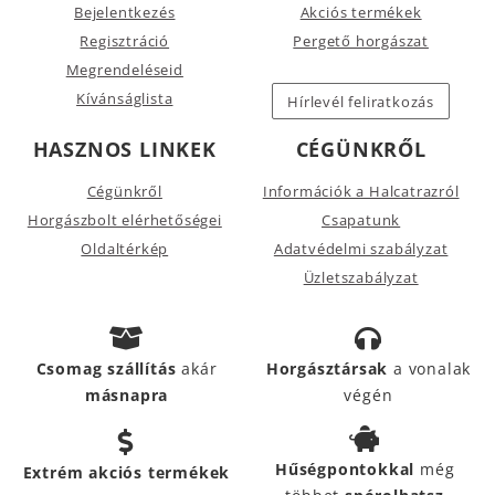
Bejelentkezés
Akciós termékek
Regisztráció
Pergető horgászat
Megrendeléseid
Kívánságlista
Hírlevél feliratkozás
HASZNOS LINKEK
CÉGÜNKRŐL
Cégünkről
Információk a Halcatrazról
Horgászbolt elérhetőségei
Csapatunk
Oldaltérkép
Adatvédelmi szabályzat
Üzletszabályzat
Csomag szállítás
akár
Horgásztársak
a vonalak
másnapra
végén
Hűségpontokkal
még
Extrém akciós termékek