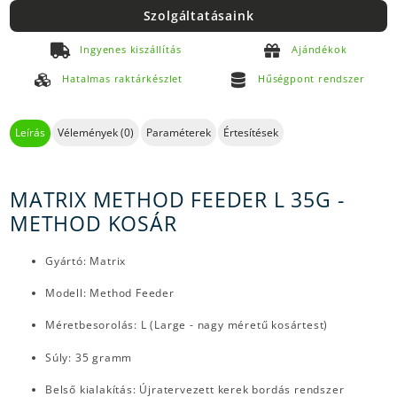
Szolgáltatásaink
Ingyenes kiszállítás
Ajándékok
Hatalmas raktárkészlet
Hűségpont rendszer
Leírás
Vélemények (0)
Paraméterek
Értesítések
MATRIX METHOD FEEDER L 35G -
METHOD KOSÁR
Gyártó: Matrix
Modell: Method Feeder
Méretbesorolás: L (Large - nagy méretű kosártest)
Súly: 35 gramm
Belső kialakítás: Újratervezett kerek bordás rendszer