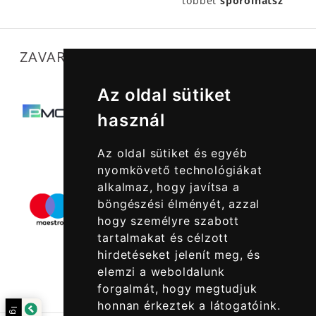
többet
spórolhatsz
ZAVARTALAN MŰKÖDÉSÜNKET SEGÍTIK
Az oldal sütiket
használ
Az oldal sütiket és egyéb
nyomkövető technológiákat
alkalmaz, hogy javítsa a
böngészési élményét, azzal
hogy személyre szabott
tartalmakat és célzott
hirdetéseket jelenít meg, és
elemzi a weboldalunk
forgalmát, hogy megtudjuk
honnan érkeztek a látogatóink.