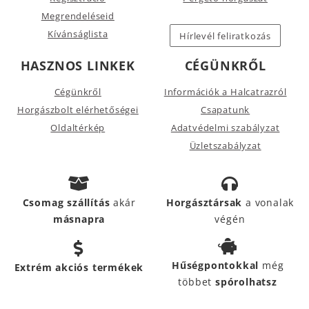
Megrendeléseid
Kívánságlista
Hírlevél feliratkozás
HASZNOS LINKEK
CÉGÜNKRŐL
Cégünkről
Információk a Halcatrazról
Horgászbolt elérhetőségei
Csapatunk
Oldaltérkép
Adatvédelmi szabályzat
Üzletszabályzat
Csomag szállítás
akár
Horgásztársak
a vonalak
másnapra
végén
Hűségpontokkal
még
Extrém akciós termékek
többet
spórolhatsz