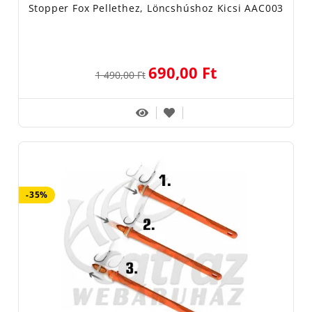
Stopper Fox Pellethez, Löncshúshoz Kicsi AAC003
690,00 Ft
1 490,00 Ft
-35%