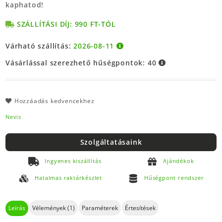
kaphatod!
SZÁLLÍTÁSI DÍJ: 990 FT-TÓL
Várható szállítás:
2026-08-11
Vásárlással szerezhető hűségpontok:
40
Hozzáadás kedvencekhez
Nevis
Szolgáltatásaink
Ingyenes kiszállítás
Ajándékok
Hatalmas raktárkészlet
Hűségpont rendszer
Leírás
Vélemények (1)
Paraméterek
Értesítések