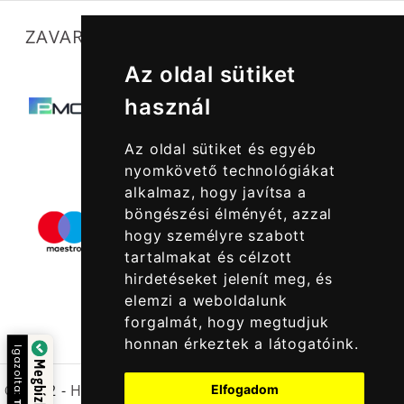
ZAVARTALAN MŰKÖDÉSÜNKET SEGÍTIK
Az oldal sütiket
használ
Az oldal sütiket és egyéb
nyomkövető technológiákat
alkalmaz, hogy javítsa a
böngészési élményét, azzal
hogy személyre szabott
tartalmakat és célzott
hirdetéseket jelenít meg, és
elemzi a weboldalunk
forgalmát, hogy megtudjuk
honnan érkeztek a látogatóink.
Igazolta:
© 2022 -
Halcatraz Kft.
Elfogadom