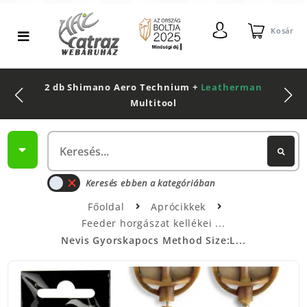
Kosár
2 db Shimano Aero Technium +
Leatherman
Multitool
Keresés ebben a kategóriában
Főoldal
Aprócikkek
Feeder horgászat kellékei
Nevis Gyorskapocs Method Size:L...