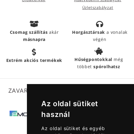
Üzletszabályzat
Csomag szállítás
akár
Horgásztársak
a vonalak
másnapra
végén
Hűségpontokkal
még
Extrém akciós termékek
többet
spórolhatsz
ZAVARTALAN MŰKÖDÉSÜNKET SEGÍTIK
Az oldal sütiket
használ
Az oldal sütiket és egyéb