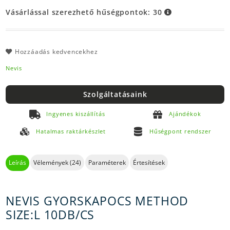
Vásárlással szerezhető hűségpontok:
30
Hozzáadás kedvencekhez
Nevis
Szolgáltatásaink
Ingyenes kiszállítás
Ajándékok
Hatalmas raktárkészlet
Hűségpont rendszer
Leírás
Vélemények (24)
Paraméterek
Értesítések
NEVIS GYORSKAPOCS METHOD
SIZE:L 10DB/CS