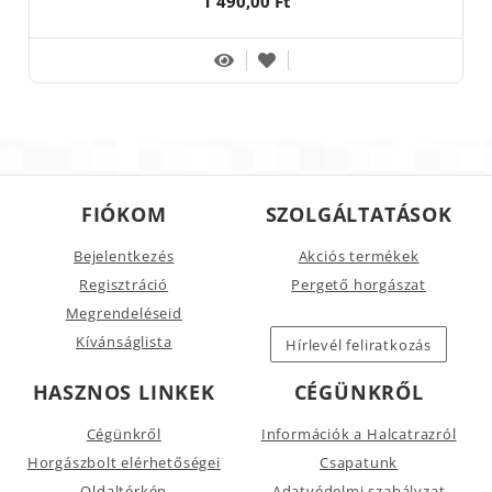
1 490,00 Ft
FIÓKOM
SZOLGÁLTATÁSOK
Bejelentkezés
Akciós termékek
Regisztráció
Pergető horgászat
Megrendeléseid
Kívánságlista
Hírlevél feliratkozás
HASZNOS LINKEK
CÉGÜNKRŐL
Cégünkről
Információk a Halcatrazról
Horgászbolt elérhetőségei
Csapatunk
Oldaltérkép
Adatvédelmi szabályzat