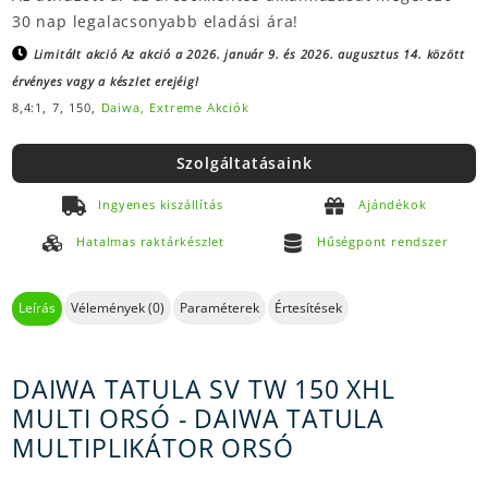
30 nap legalacsonyabb eladási ára!
Limitált akció
Az akció a 2026. január 9. és 2026. augusztus 14. között
érvényes vagy a készlet erejéig!
8,4:1,
7,
150,
Daiwa,
Extreme Akciók
Szolgáltatásaink
Ingyenes kiszállítás
Ajándékok
Hatalmas raktárkészlet
Hűségpont rendszer
Leírás
Vélemények (0)
Paraméterek
Értesítések
DAIWA TATULA SV TW 150 XHL
MULTI ORSÓ - DAIWA TATULA
MULTIPLIKÁTOR ORSÓ