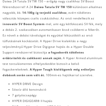
Daiwa 24 Tatula SV TW 150 – erőgép nagy csalikhoz SV Boost
fékrendszerrel! A 24
Daiwa Tatula SV TW 150
különösen alkalmas
nagyobb, kb.
14-100g-ig terjedő csalikhoz
, ezért tökéletes
választás közepes csalis csukázáshoz. Az orsó rendelkezik az
innovatív SV Boost System
-mel, ami egy kétfokozatú SV fék, mely
a dobás 2. szakaszában automatikusan kissé csökkenti a fékerőt.
Ez növeli a dobási távolságot és egyúttal kiküszöböli az orsó
túlfutásának kockázatát. A Hyper Drive kialakítás a nagy
teljesítményű Hyper Drive Digigear hajtás és a Hyper Double
Support rendszerrel biztosítja
a fogaskerék tökéletes
erőátvitelét és csökkenti annak zaját.
A Hyper Armed alumínium
test torzulásmentes elhelyezkedést biztosít a belső
fogaskerekeknek.
A Hyper Tough kioldógomb még erőteljes
dobások során sem vált át.
100mm-es hajtókarral szerelve.
HYPER DRIVE Design
Sósvíz-álló konstrukció
7 golyóscsapágy
HYPER DIGIGEAR® II hajtás