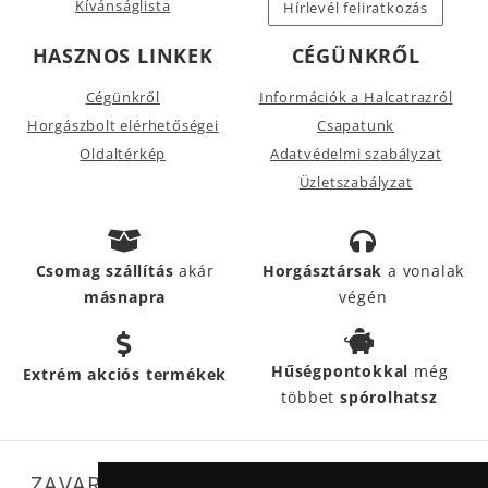
Kívánságlista
Hírlevél feliratkozás
HASZNOS LINKEK
CÉGÜNKRŐL
Cégünkről
Információk a Halcatrazról
Horgászbolt elérhetőségei
Csapatunk
Oldaltérkép
Adatvédelmi szabályzat
Üzletszabályzat
Csomag szállítás
akár
Horgásztársak
a vonalak
másnapra
végén
Hűségpontokkal
még
Extrém akciós termékek
többet
spórolhatsz
ZAVARTALAN MŰKÖDÉSÜNKET SEGÍTIK