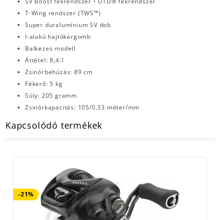
SV Boost fékrendszer • UTD® fékrendszer
T-Wing rendszer (TWS™)
Super duralumínium SV dob
I-alakú hajtókargomb
Balkezes modell
Áttétel: 8,4:1
Zsinórbehúzás: 89 cm
Fékerő: 5 kg
Súly: 205 gramm
Zsinórkapacitás: 105/0.33 méter/mm
Kapcsolódó termékek
-21%