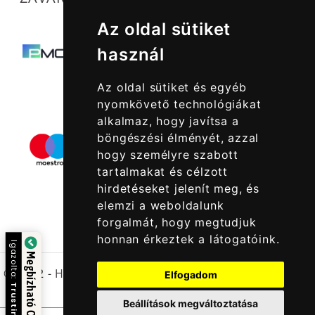
Az oldal sütiket
használ
Az oldal sütiket és egyéb
nyomkövető technológiákat
alkalmaz, hogy javítsa a
böngészési élményét, azzal
hogy személyre szabott
tartalmakat és célzott
hirdetéseket jelenít meg, és
elemzi a weboldalunk
forgalmát, hogy megtudjuk
honnan érkeztek a látogatóink.
Igazolta:
Megbízható Oldal
© 2022 -
Halcatraz Kft.
Elfogadom
Trustindex
Beállítások megváltoztatása