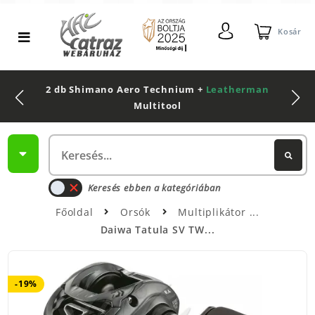
Kosár
2 db Shimano Aero Technium +
Leatherman
Multitool
Keresés ebben a kategóriában
Főoldal
Orsók
Multiplikátor
Daiwa Tatula SV TW...
-19%