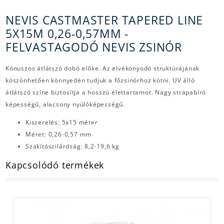
NEVIS CASTMASTER TAPERED LINE
5X15M 0,26-0,57MM -
FELVASTAGODÓ NEVIS ZSINÓR
Kónuszos átlátszó dobó előke. Az elvékonyodó struktúrájának
köszönhetően könnyedén tudjuk a főzsinórhoz kötni. UV álló
átlátszó színe biztosítja a hosszú élettartamot. Nagy strapabíró
képességű, alacsony nyúlóképességű.
Kiszerelés: 5x15 méter
Méret:
0,26-0,57 mm
Szakítószilárdság: 8,2-
19,6 kg
Kapcsolódó termékek