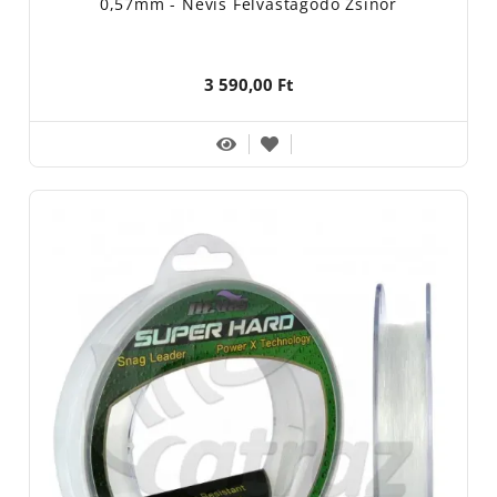
0,57mm - Nevis Felvastagodó Zsinór
3 590,00 Ft