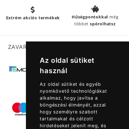
Hűségpontokkal
még
Extrém akciós termékek
többet
spórolhatsz
ZAVARTALAN MŰKÖDÉSÜNKET SEGÍTIK
Az oldal sütiket
használ
Az oldal sütiket és egyéb
nyomkövető technológiákat
alkalmaz, hogy javítsa a
böngészési élményét, azzal
hogy személyre szabott
tartalmakat és célzott
hirdetéseket jelenít meg, és