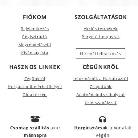
FIÓKOM
SZOLGÁLTATÁSOK
Bejelentkezés
Akciós termékek
Regisztráció
Pergető horgászat
Megrendeléseid
Kívánságlista
Hírlevél feliratkozás
HASZNOS LINKEK
CÉGÜNKRŐL
Cégünkről
Információk a Halcatrazról
Horgászbolt elérhetőségei
Csapatunk
Oldaltérkép
Adatvédelmi szabályzat
Üzletszabályzat
Csomag szállítás
akár
Horgásztársak
a vonalak
másnapra
végén