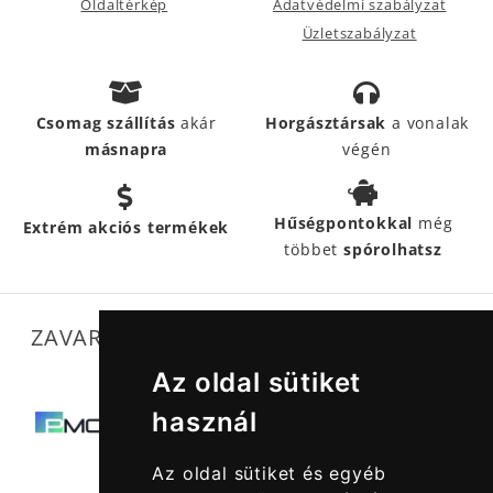
Oldaltérkép
Adatvédelmi szabályzat
Üzletszabályzat
Csomag szállítás
akár
Horgásztársak
a vonalak
másnapra
végén
Hűségpontokkal
még
Extrém akciós termékek
többet
spórolhatsz
ZAVARTALAN MŰKÖDÉSÜNKET SEGÍTIK
Az oldal sütiket
használ
Az oldal sütiket és egyéb