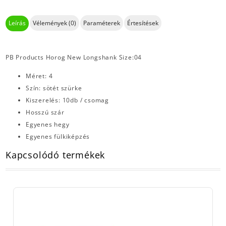
Leírás
Vélemények (0)
Paraméterek
Értesítések
PB Products Horog New Longshank Size:04
Méret: 4
Szín: sötét szürke
Kiszerelés: 10db / csomag
Hosszú szár
Egyenes hegy
Egyenes fülkiképzés
Kapcsolódó termékek