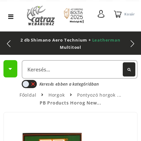
Kosár
2 db Shimano Aero Technium +
Leatherman
Multitool
Keresés ebben a kategóriában
Főoldal
Horgok
Pontyozó horgok
PB Products Horog New...