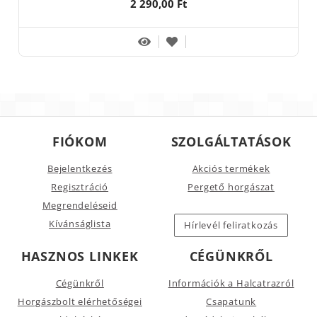
2 290,00 Ft
FIÓKOM
SZOLGÁLTATÁSOK
Bejelentkezés
Akciós termékek
Regisztráció
Pergető horgászat
Megrendeléseid
Kívánságlista
Hírlevél feliratkozás
HASZNOS LINKEK
CÉGÜNKRŐL
Cégünkről
Információk a Halcatrazról
Horgászbolt elérhetőségei
Csapatunk