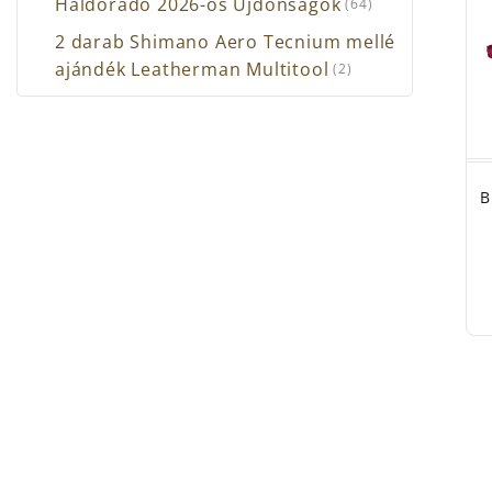
Haldorádó 2026-os Újdonságok
(64)
2 darab Shimano Aero Tecnium mellé
ajándék Leatherman Multitool
(2)
B