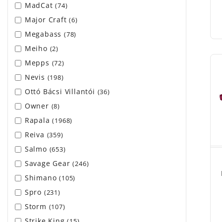
MadCat
(74)
Major Craft
(6)
Megabass
(78)
Meiho
(2)
Mepps
(72)
Nevis
(198)
Ottó Bácsi Villantói
(36)
Owner
(8)
Rapala
(1968)
Reiva
(359)
Salmo
(653)
Savage Gear
(246)
Shimano
(105)
Spro
(231)
Storm
(107)
Strike King
(15)