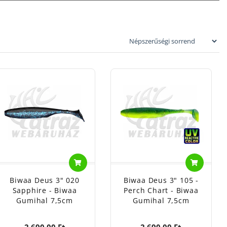
gy egy mély
ken, melegebb
ünk tehát oda,
 színe, hossza
nak lesz
, hiszen ők már
így biztosan
salik esetén a
mazzuk.
lásra, míg
a hatalmas, hogy
 a műcsali
Biwaa Deus 3" 020
Biwaa Deus 3" 105 -
sszoló
Sapphire - Biwaa
Perch Chart - Biwaa
Gumihal 7,5cm
Gumihal 7,5cm
2 690,00 Ft
2 690,00 Ft