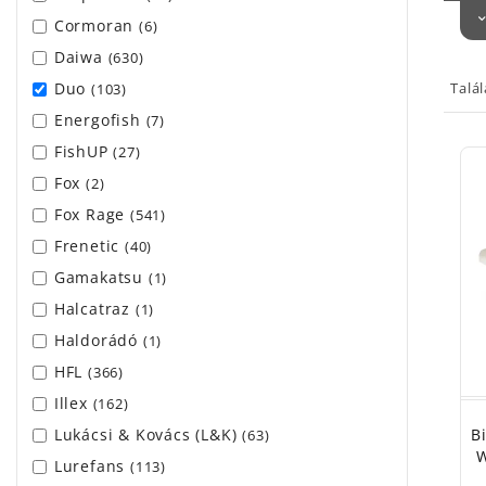
Hisze
Cormoran
(6)
vizes
Daiwa
(630)
Vala
vagy 
Talá
Duo
(103)
hogy 
Energofish
(7)
és al
FishUP
(27)
kíván
Fox
(2)
Érde
Fox Rage
(541)
teszt
Frenetic
(40)
ered
Gamakatsu
(1)
jig v
Halcatraz
(1)
Néhán
Haldorádó
(1)
vanna
nem l
HFL
(366)
haszn
Illex
(162)
darab
B
Lukácsi & Kovács (L&K)
(63)
W
A mű
Lurefans
(113)