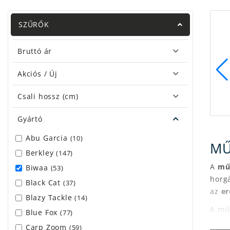
SZŰRŐK
Bruttó ár
Gumihal
Akciós / Új
Csali hossz (cm)
Gyártó
Speciális műcsali
Abu Garcia
(10)
MŰ
Berkley
(147)
A
mű
Biwaa
(53)
horgá
Black Cat
(37)
az
er
Blazy Tackle
(14)
A mű
Blue Fox
(77)
halfa
Carp Zoom
(59)