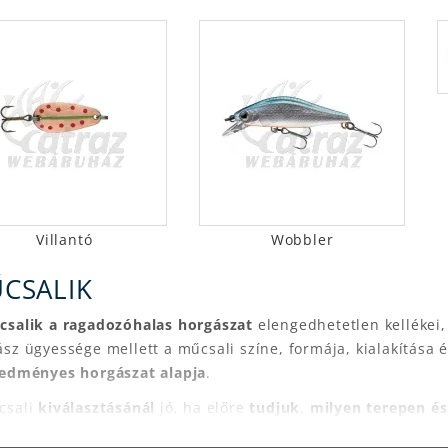
Villantó
Wobbler
CSALIK
csalik a ragadozóhalas horgászat
elengedhetetlen kellékei,
sz ügyessége mellett a műcsali színe, formája, kialakítása 
edményes horgászat alapja
.
csali
kiválasztásánál
jó, ha előre
tudjuk
,
milyen terepen és
jra
szeretnénk használni.