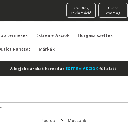
Csomag
Csere
reklamáció
csomag
űbb termékek
Extreme Akciók
Horgász szettek
utlet Ruházat
Márkák
2 db Shimano Aero Technium +
Leatherman
Multitool
n
Főoldal
Műcsalik