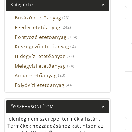
Kategóriák
Busázó etetőanyag
(23)
Feeder etetőanyag
(242)
Pontyozó etetőanyag
(194)
Keszegező etetőanyag
(25)
Hidegvízi etetőanyag
(28)
Melegvízi etetőanyag
(78)
Amur etetőanyag
(23)
Folyóvízi etetőanyag
(44)
ÖSSZEHASONLÍTOM
Jelenleg nem szerepel termék a listán.
Termékek hozzáadásához kattintson az