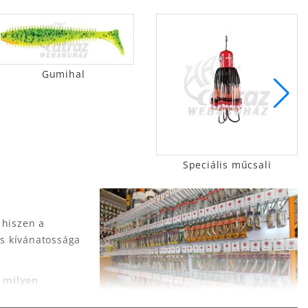
Gumihal
Speciális műcsali
 hiszen a
és kívánatossága
 milyen