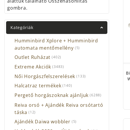
alattuk található Összehasonlítás
gombra.
Kategóriák
Humminbird Xplore + Humminbird
automata mentőmellény
(5)
Outlet Ruházat
(402)
Extreme Akciók
(3483)
B
Női Horgászfelszerelések
(133)
W
Halcatraz termékek
(140)
Pergető horgászoknak ajánljuk
(6288)
Reiva orsó + Ajándék Reiva orsótartó
táska
(12)
Ajándék Daiwa wobbler
(5)