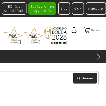
Elállás a
További online
Blog
GYIK
Kapcsolat
szerződéstől
ügyintézés
Kosár
Keresés